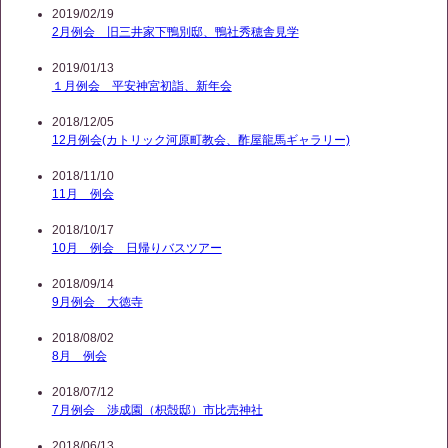
2019/02/19
2月例会 旧三井家下鴨別邸、鴨社秀穂舎見学
2019/01/13
１月例会 平安神宮初詣、新年会
2018/12/05
12月例会(カトリック河原町教会、酢屋龍馬ギャラリー)
2018/11/10
11月 例会
2018/10/17
10月 例会 日帰りバスツアー
2018/09/14
9月例会 大徳寺
2018/08/02
8月 例会
2018/07/12
7月例会 渉成園（枳殻邸）市比売神社
2018/06/13