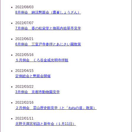
2022/08/03
8月例会 納涼懇親会（鷹峯しょうざん）
2022/07/07
7月例会 香の松栄堂と御苑内拾翠亭見学
2022/06/21
6月例会 三室戸寺参拝とあじさい園散策
2022/05/16
５月例会 くろ谷金戒光明寺拝観
2022/04/15
定例総会と懇親会開催
2022/03/22
3月例会 京都市動物園見学
2022/02/16
２月例会 霊山歴史館見学（と「ねねの道」散策）
2022/01/11
北野天満宮初詣と新年会（１月11日）