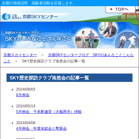
京都の地域活性 高齢者活動を応援します。
京都スカイセンター
＞
京都SKYセンターブログ SKYのあんなことこんな
こと
＞ SKY歴史探訪クラブ洛悠会の記事一覧
SKY歴史探訪クラブ洛悠会の記事一覧
2024/08/03
8月例会
2024/05/14
5月例会 千本釈迦堂（大報恩寺）拝観
2024/04/08
4月例会 年度末総会と懇親会