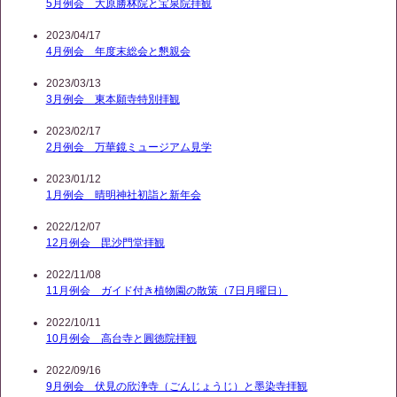
5月例会 大原勝林院と宝泉院拝観
2023/04/17
4月例会 年度末総会と懇親会
2023/03/13
3月例会 東本願寺特別拝観
2023/02/17
2月例会 万華鏡ミュージアム見学
2023/01/12
1月例会 晴明神社初詣と新年会
2022/12/07
12月例会 毘沙門堂拝観
2022/11/08
11月例会 ガイド付き植物園の散策（7日月曜日）
2022/10/11
10月例会 高台寺と圓徳院拝観
2022/09/16
9月例会 伏見の欣浄寺（ごんじょうじ）と墨染寺拝観