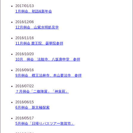
2017/01/13
1月例会、初詣&新年会
2016/12/06
12月例会 山紫水明処見学
2016/11/16
11月例会 鹿王院、曇華院参拝
2016/10/20
10月 例会 法観寺、八坂庚申堂 参拝
2016/09/16
9月例会 檀王法林寺、本山要法寺 参拝
2016/07/22
７月例会「二條陣屋」「神泉苑」
2016/06/15
6月例会 新京極探索
2016/05/17
5月例会「日帰りバスツアー敦賀市」