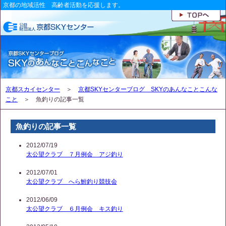
京都の地域活性 高齢者活動を応援します。
京都スカイセンター
＞
京都SKYセンターブログ SKYのあんなことこんな
こと
＞ 魚釣りの記事一覧
魚釣りの記事一覧
2012/07/19
太公望クラブ ７月例会 アジ釣り
2012/07/01
太公望クラブ へら鮒釣り競技会
2012/06/09
太公望クラブ ６月例会 キス釣り