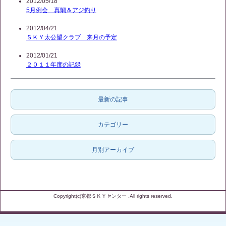
2012/05/18
5月例会 真鯛＆アジ釣り
2012/04/21
ＳＫＹ太公望クラブ 来月の予定
2012/01/21
２０１１年度の記録
最新の記事
カテゴリー
月別アーカイブ
Copyright(c)京都ＳＫＹセンター .All rights reserved.