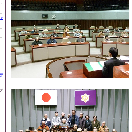
ル
ひ
.
歴
グ
会