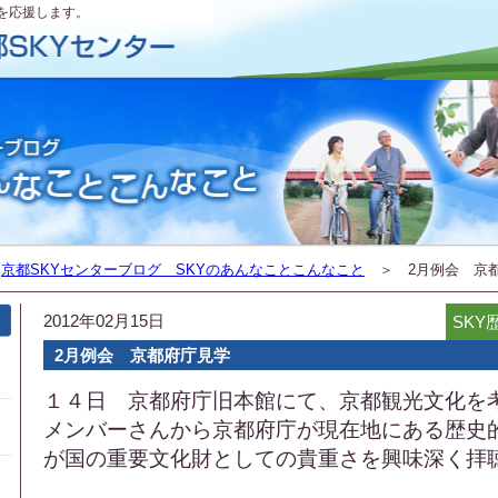
を応援します。
＞
京都SKYセンターブログ SKYのあんなことこんなこと
＞ 2月例会 京
2012年02月15日
SK
2月例会 京都府庁見学
１４日 京都府庁旧本館にて、京都観光文化を
メンバー
さん
から
京都府庁が現在地にある歴史
が国の重要
文化財として
の
貴重さを興味深く拝