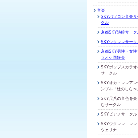
音楽
SKYパソコン音楽サ
クル
京都SKY詩吟サーク
SKYウクレレサーク
京都SKY男性・女性
ラオケ同好会
SKYポップスカラオ
サークル
SKYオカ・レレアン
ンブル「杜のしらべ
SKY尺八の音色を楽
むサークル
SKYピアノサークル
SKYウクレレ レレ
ウェリナ