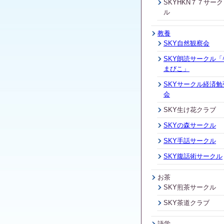
SKYHKN７７サーク
ル
教養
SKY自然観察会
SKY朗読サークル「
まびこ」
SKYサークル経済勉
会
SKY生け花クラブ
SKYの森サークル
SKY手話サークル
SKY腹話術サークル
お茶
SKY煎茶サークル
SKY茶道クラブ
語学