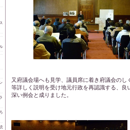
ス
ル
又府議会場へも見学、議員席に着き府議会のし
ン
等詳しく
説明を受け地元行政を再認識する、良
深い例会と成りまし
た。
ラ
ろ
読