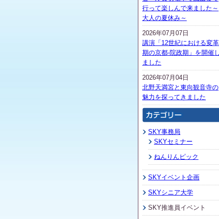
行って楽しんで来ました～
大人の夏休み～
2026年07月07日
講演「12世紀における変革
期の京都-院政期」を開催
ました
2026年07月04日
北野天満宮と東向観音寺の
魅力を探ってきました
SKY事務局
SKYセミナー
ねんりんピック
SKYイベント企画
SKYシニア大学
SKY推進員イベント