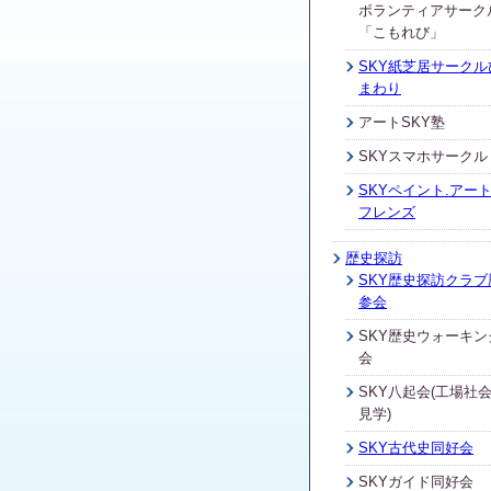
ボランティアサーク
「こもれび」
SKY紙芝居サークル
まわり
アートSKY塾
SKYスマホサークル
SKYペイント.アート
フレンズ
歴史探訪
SKY歴史探訪クラブ
参会
SKY歴史ウォーキン
会
SKY八起会(工場社
見学)
SKY古代史同好会
SKYガイド同好会