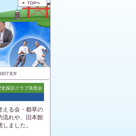
都府庁見学
Y歴史探訪クラブ洛悠会
考える会・都草の
的流れや、旧本館
聴しました。