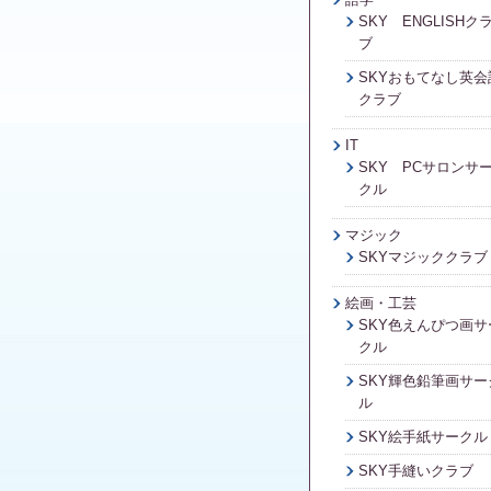
SKY ENGLISHク
ブ
SKYおもてなし英会
クラブ
IT
SKY PCサロンサ
クル
マジック
SKYマジッククラブ
絵画・工芸
SKY色えんぴつ画サ
クル
SKY輝色鉛筆画サー
ル
SKY絵手紙サークル
SKY手縫いクラブ