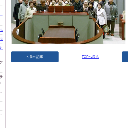
ー
ル
ル
カ
前の記事
TOPへ戻る
ケ
サ
」
し
・