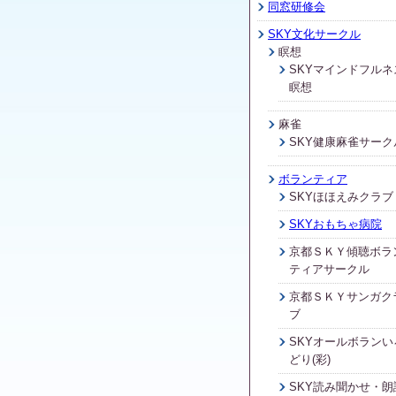
同窓研修会
SKY文化サークル
瞑想
SKYマインドフルネ
瞑想
麻雀
SKY健康麻雀サーク
ボランティア
SKYほほえみクラブ
SKYおもちゃ病院
京都ＳＫＹ傾聴ボラ
ティアサークル
京都ＳＫＹサンガク
ブ
SKYオールボランい
どり(彩)
SKY読み聞かせ・朗