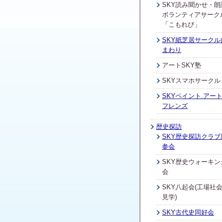
SKY読み聞かせ・朗
ボランティアサーク
「こもれび」
SKY紙芝居サークル
まわり
アートSKY塾
SKYスマホサークル
SKYペイント.アート
フレンズ
歴史探訪
SKY歴史探訪クラブ
参会
SKY歴史ウォーキン
会
SKY八起会(工場社
見学)
SKY古代史同好会