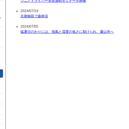
シニアドライバー安全運転セミナーを開催
2024/07/19
し
京都御苑で森林浴
2024/07/05
猛暑日のわりには、強風と湿度の低さに助けられ、蘆山寺へ