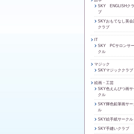
SKY ENGLISHク
ブ
SKYおもてなし英会
クラブ
IT
SKY PCサロンサ
クル
マジック
SKYマジッククラブ
絵画・工芸
SKY色えんぴつ画サ
クル
SKY輝色鉛筆画サー
ル
SKY絵手紙サークル
SKY手縫いクラブ