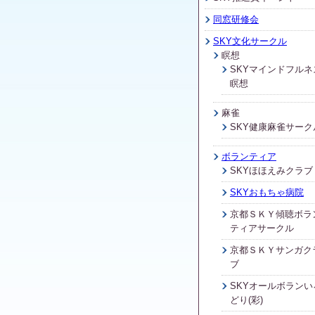
同窓研修会
SKY文化サークル
瞑想
SKYマインドフルネ
瞑想
麻雀
SKY健康麻雀サーク
ボランティア
SKYほほえみクラブ
SKYおもちゃ病院
京都ＳＫＹ傾聴ボラ
ティアサークル
京都ＳＫＹサンガク
ブ
SKYオールボランい
どり(彩)