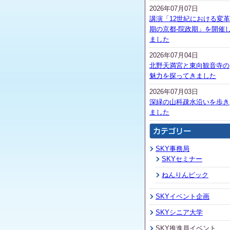
2026年07月07日
講演「12世紀における変革
期の京都-院政期」を開催
ました
2026年07月04日
北野天満宮と東向観音寺の
魅力を探ってきました
2026年07月03日
深緑の山科疎水沿いを歩き
ました
SKY事務局
SKYセミナー
ねんりんピック
SKYイベント企画
SKYシニア大学
SKY推進員イベント