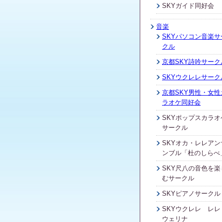
SKYガイド同好会
音楽
SKYパソコン音楽サ
クル
京都SKY詩吟サーク
SKYウクレレサーク
京都SKY男性・女性
ラオケ同好会
SKYポップスカラオ
サークル
SKYオカ・レレアン
ンブル「杜のしらべ
SKY尺八の音色を楽
むサークル
SKYピアノサークル
SKYウクレレ レレ
ウェリナ