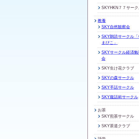
SKYHKN７７サーク
教養
SKY自然観察会
SKY朗読サークル「
まびこ」
SKYサークル経済勉
会
SKY生け花クラブ
SKYの森サークル
SKY手話サークル
SKY腹話術サークル
お茶
SKY煎茶サークル
SKY茶道クラブ
語学