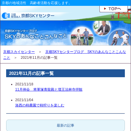
京都の地域活性 高齢者活動を応援します。
京都スカイセンター
＞
京都SKYセンターブログ SKYのあんなことこんな
こと
＞ 2021年11月の記事一覧
2021年11月の記事一覧
2021/11/18
11月例会 将軍塚青龍殿と壇王法林寺拝観
2021/11/04
洛西の柿農園で柿狩りを楽しむ
最新の記事