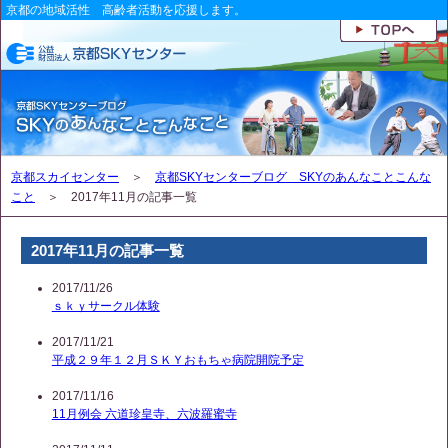
京都の地域活性 高齢者活動を応援します。
京都スカイセンター
＞
京都SKYセンターブログ SKYのあんなことこんな
こと
＞ 2017年11月の記事一覧
2017年11月の記事一覧
2017/11/26
ｓｋｙサークル体験
2017/11/21
平成２９年１２月ＳＫＹおもちゃ病院開院予定
2017/11/16
11月例会 六道珍皇寺、六波羅蜜寺