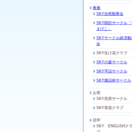
教養
SKY自然観察会
SKY朗読サークル「
まびこ」
SKYサークル経済勉
会
SKY生け花クラブ
SKYの森サークル
SKY手話サークル
SKY腹話術サークル
お茶
SKY煎茶サークル
SKY茶道クラブ
語学
SKY ENGLISHク
ブ