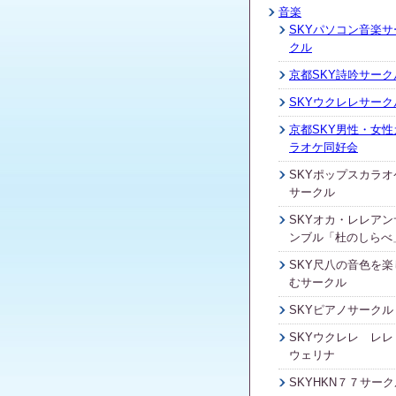
音楽
SKYパソコン音楽サ
クル
京都SKY詩吟サーク
SKYウクレレサーク
京都SKY男性・女性
ラオケ同好会
SKYポップスカラオ
サークル
SKYオカ・レレアン
ンブル「杜のしらべ
SKY尺八の音色を楽
むサークル
SKYピアノサークル
SKYウクレレ レレ
ウェリナ
SKYHKN７７サーク