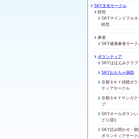
SKY文化サークル
瞑想
SKYマインドフルネ
瞑想
麻雀
SKY健康麻雀サーク
ボランティア
SKYほほえみクラブ
SKYおもちゃ病院
京都ＳＫＹ傾聴ボラ
ティアサークル
京都ＳＫＹサンガク
ブ
SKYオールボランい
どり(彩)
SKY読み聞かせ・朗
ボランティアサーク