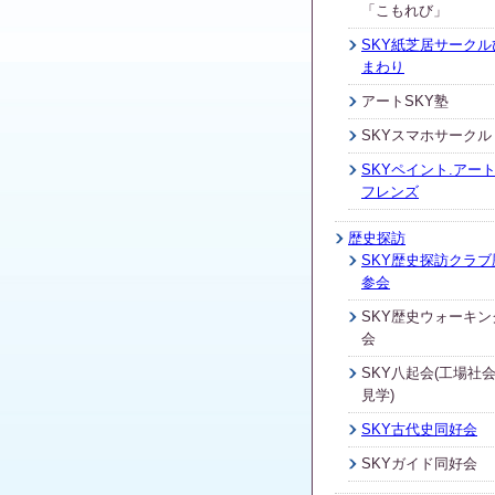
「こもれび」
SKY紙芝居サークル
まわり
アートSKY塾
SKYスマホサークル
SKYペイント.アート
フレンズ
歴史探訪
SKY歴史探訪クラブ
参会
SKY歴史ウォーキン
会
SKY八起会(工場社
見学)
SKY古代史同好会
SKYガイド同好会