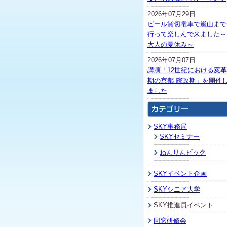
2026年07月29日
ビール貸切電車で嵐山まで
行って楽しんで来ました～
大人の夏休み～
2026年07月07日
講演「12世紀における変革
期の京都-院政期」を開催
ました
SKY事務局
SKYセミナー
ねんりんピック
SKYイベント企画
SKYシニア大学
SKY推進員イベント
同窓研修会