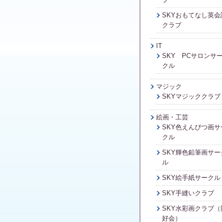
SKYおもてなし英会
クラブ
IT
SKY PCサロンサ
クル
マジック
SKYマジッククラブ
絵画・工芸
SKY色えんぴつ画サ
クル
SKY輝色鉛筆画サー
ル
SKY絵手紙サークル
SKY手縫いクラブ
SKY水彩画クラブ（
好会）