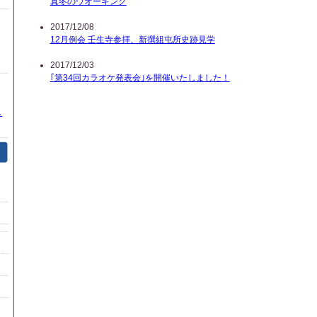
真冬のウオーキング
2017/12/08
12月例会 壬生寺参拝、新撰組屯所史跡見学
2017/12/03
｢第34回カラオケ発表会｣を開催いたしました！
し