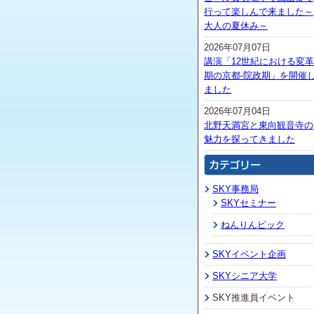
行って楽しんで来ました～
大人の夏休み～
2026年07月07日
講演「12世紀における変革
期の京都-院政期」を開催
ました
2026年07月04日
北野天満宮と東向観音寺の
魅力を探ってきました
SKY事務局
SKYセミナー
ねんりんピック
SKYイベント企画
SKYシニア大学
SKY推進員イベント