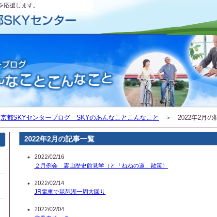
を応援します。
＞
京都SKYセンターブログ SKYのあんなことこんなこと
＞ 2022年2月の
2022年2月の記事一覧
2022/02/16
２月例会 霊山歴史館見学（と「ねねの道」散策）
2022/02/14
JR電車で琵琶湖一周大回り
2022/02/04