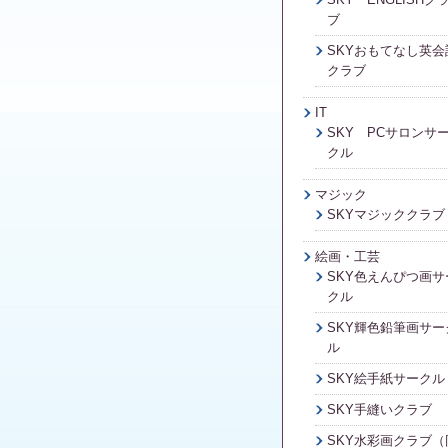
ブ
SKYおもてなし英会
クラブ
IT
SKY PCサロンサ
クル
マジック
SKYマジッククラブ
絵画・工芸
SKY色えんぴつ画サ
クル
SKY輝色鉛筆画サー
ル
SKY絵手紙サークル
SKY手縫いクラブ
SKY水彩画クラブ（