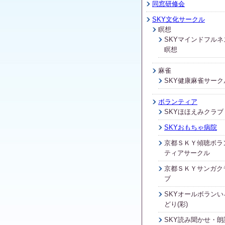
同窓研修会
SKY文化サークル
瞑想
SKYマインドフルネ
瞑想
麻雀
SKY健康麻雀サーク
ボランティア
SKYほほえみクラブ
SKYおもちゃ病院
京都ＳＫＹ傾聴ボラ
ティアサークル
京都ＳＫＹサンガク
ブ
SKYオールボランい
どり(彩)
SKY読み聞かせ・朗