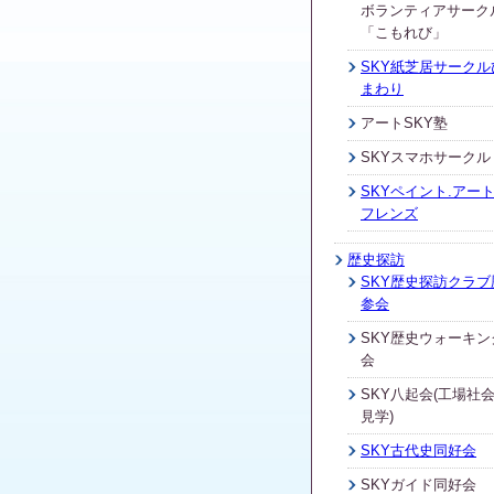
ボランティアサーク
「こもれび」
SKY紙芝居サークル
まわり
アートSKY塾
SKYスマホサークル
SKYペイント.アート
フレンズ
歴史探訪
SKY歴史探訪クラブ
参会
SKY歴史ウォーキン
会
SKY八起会(工場社
見学)
SKY古代史同好会
SKYガイド同好会