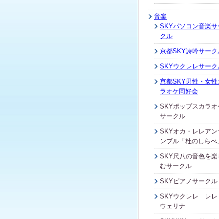
音楽
SKYパソコン音楽サ
クル
京都SKY詩吟サーク
SKYウクレレサーク
京都SKY男性・女性
ラオケ同好会
SKYポップスカラオ
サークル
SKYオカ・レレアン
ンブル「杜のしらべ
SKY尺八の音色を楽
むサークル
SKYピアノサークル
SKYウクレレ レレ
ウェリナ