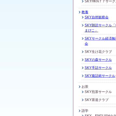
SKYHKN７７サーク
教養
SKY自然観察会
SKY朗読サークル「
まびこ」
SKYサークル経済勉
会
SKY生け花クラブ
SKYの森サークル
SKY手話サークル
SKY腹話術サークル
お茶
SKY煎茶サークル
SKY茶道クラブ
語学
SKY ENGLISHク