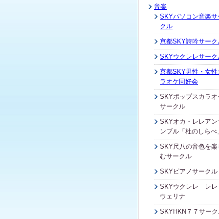
音楽
SKYパソコン音楽サ
クル
京都SKY詩吟サーク
SKYウクレレサーク
京都SKY男性・女性
ラオケ同好会
SKYポップスカラオ
サークル
SKYオカ・レレアン
ンブル「杜のしらべ
SKY尺八の音色を楽
むサークル
SKYピアノサークル
SKYウクレレ レレ
ウェリナ
SKYHKN７７サーク