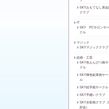
SKYおもてなし英会
クラブ
IT
SKY PCサロンサ
クル
マジック
SKYマジッククラブ
絵画・工芸
SKY色えんぴつ画サ
クル
SKY輝色鉛筆画サー
ル
SKY絵手紙サークル
SKY手縫いクラブ
SKY水彩画クラブ（
好会）