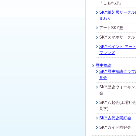
「こもれび」
SKY紙芝居サークル
まわり
アートSKY塾
SKYスマホサークル
SKYペイント.アート
フレンズ
歴史探訪
SKY歴史探訪クラブ
参会
SKY歴史ウォーキン
会
SKY八起会(工場社
見学)
SKY古代史同好会
SKYガイド同好会