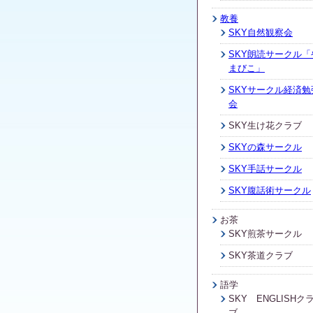
教養
SKY自然観察会
SKY朗読サークル「
まびこ」
SKYサークル経済勉
会
SKY生け花クラブ
SKYの森サークル
SKY手話サークル
SKY腹話術サークル
お茶
SKY煎茶サークル
SKY茶道クラブ
語学
SKY ENGLISHク
ブ