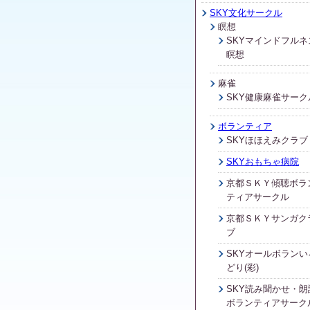
SKY文化サークル
瞑想
SKYマインドフルネ
瞑想
麻雀
SKY健康麻雀サーク
ボランティア
SKYほほえみクラブ
SKYおもちゃ病院
京都ＳＫＹ傾聴ボラ
ティアサークル
京都ＳＫＹサンガク
ブ
SKYオールボランい
どり(彩)
SKY読み聞かせ・朗
ボランティアサーク