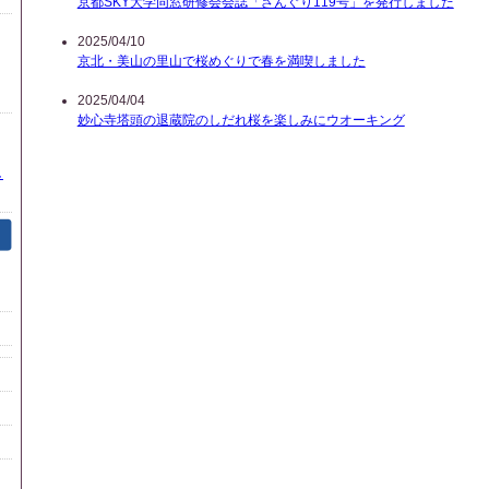
京都SKY大学同窓研修会会誌「ざんぐり119号」を発行しました
2025/04/10
京北・美山の里山で桜めぐりで春を満喫しました
2025/04/04
妙心寺塔頭の退蔵院のしだれ桜を楽しみにウオーキング
し