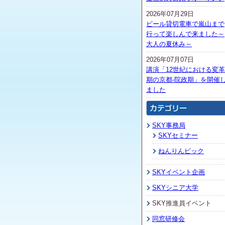
2026年07月29日
ビール貸切電車で嵐山まで
行って楽しんで来ました～
大人の夏休み～
2026年07月07日
講演「12世紀における変革
期の京都-院政期」を開催
ました
SKY事務局
SKYセミナー
ねんりんピック
SKYイベント企画
SKYシニア大学
SKY推進員イベント
同窓研修会