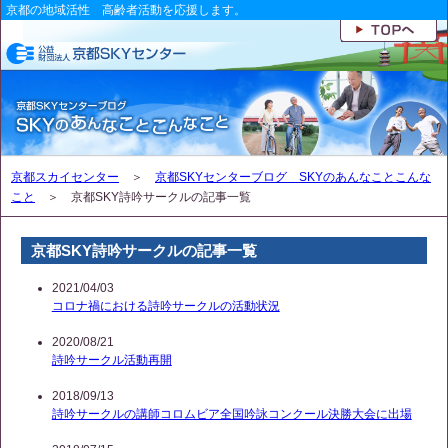
京都の地域活性 高齢者活動を応援します。
京都スカイセンター
＞
京都SKYセンターブログ SKYのあんなことこんな
こと
＞ 京都SKY詩吟サークルの記事一覧
京都SKY詩吟サークルの記事一覧
2021/04/03
コロナ禍における詩吟サークルの活動状況
2020/08/21
詩吟サークル活動再開
2018/09/13
詩吟サークルの講師コロムビア全国吟詠コンクール決勝大会に出場