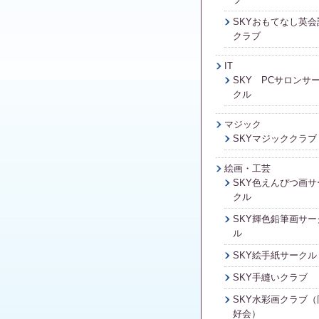
SKYおもてなし英会
クラブ
IT
SKY PCサロンサ
クル
マジック
SKYマジッククラブ
絵画・工芸
SKY色えんぴつ画サ
クル
SKY輝色鉛筆画サー
ル
SKY絵手紙サークル
SKY手縫いクラブ
SKY水彩画クラブ（
好会）