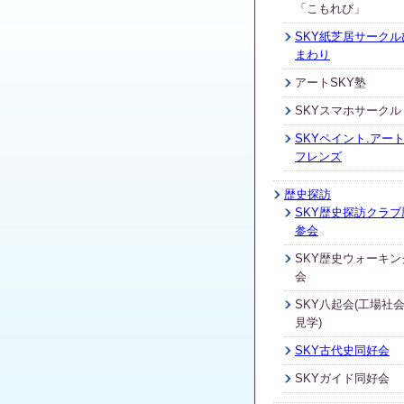
「こもれび」
SKY紙芝居サークル
まわり
アートSKY塾
SKYスマホサークル
SKYペイント.アート
フレンズ
歴史探訪
SKY歴史探訪クラブ
参会
SKY歴史ウォーキン
会
SKY八起会(工場社
見学)
SKY古代史同好会
SKYガイド同好会