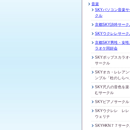
音楽
SKYパソコン音楽サ
クル
京都SKY詩吟サーク
SKYウクレレサーク
京都SKY男性・女性
ラオケ同好会
SKYポップスカラオ
サークル
SKYオカ・レレアン
ンブル「杜のしらべ
SKY尺八の音色を楽
むサークル
SKYピアノサークル
SKYウクレレ レレ
ウェリナ
SKYHKN７７サーク