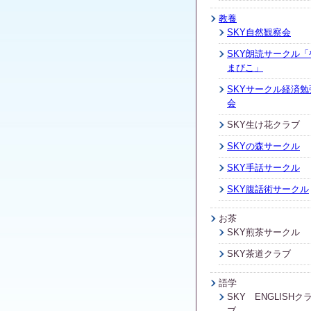
教養
SKY自然観察会
SKY朗読サークル「
まびこ」
SKYサークル経済勉
会
SKY生け花クラブ
SKYの森サークル
SKY手話サークル
SKY腹話術サークル
お茶
SKY煎茶サークル
SKY茶道クラブ
語学
SKY ENGLISHク
ブ