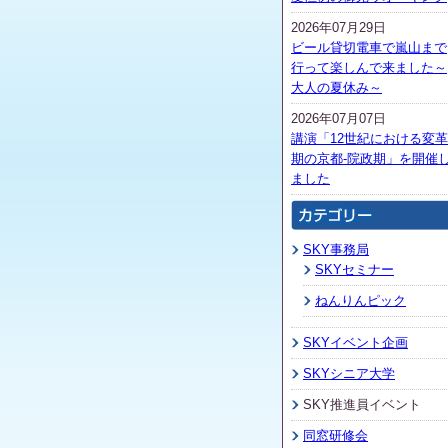
2026年07月29日
ビール貸切電車で嵐山まで
行って楽しんで来ました～
大人の夏休み～
2026年07月07日
講演「12世紀における変革
期の京都-院政期」を開催
ました
SKY事務局
SKYセミナー
ねんりんピック
SKYイベント企画
SKYシニア大学
SKY推進員イベント
同窓研修会