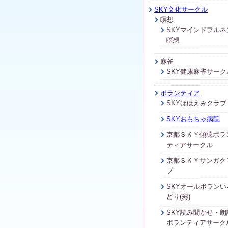
SKY文化サークル
瞑想
SKYマインドフルネ
瞑想
麻雀
SKY健康麻雀サーク
ボランティア
SKYほほえみクラブ
SKYおもちゃ病院
京都ＳＫＹ傾聴ボラ
ティアサークル
京都ＳＫＹサンガク
ブ
SKYオールボランい
どり(彩)
SKY読み聞かせ・朗
ボランティアサーク