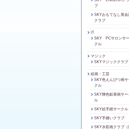
ブ
SKYおもてなし英会
クラブ
IT
SKY PCサロンサ
クル
マジック
SKYマジッククラブ
絵画・工芸
SKY色えんぴつ画サ
クル
SKY輝色鉛筆画サー
ル
SKY絵手紙サークル
SKY手縫いクラブ
SKY水彩画クラブ（