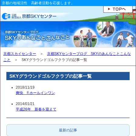
京都の地域活性 高齢者活動を応援します。
京都スカイセンター
＞
京都SKYセンターブログ SKYのあんなことこんな
こと
＞ SKYグラウンドゴルフクラブの記事一覧
SKYグラウンドゴルフクラブの記事一覧
2018/11/19
爽快 !! ホールインワン
2014/01/21
平成26年 新春を迎えて
最新の記事