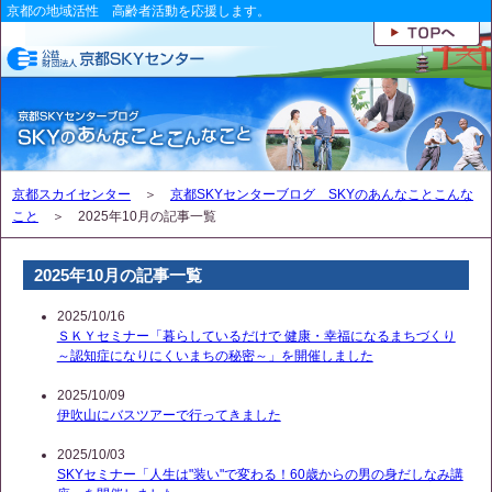
京都の地域活性 高齢者活動を応援します。
京都スカイセンター
＞
京都SKYセンターブログ SKYのあんなことこんな
こと
＞ 2025年10月の記事一覧
2025年10月の記事一覧
2025/10/16
ＳＫＹセミナー「暮らしているだけで 健康・幸福になるまちづくり
～認知症になりにくいまちの秘密～」を開催しました
2025/10/09
伊吹山にバスツアーで行ってきました
2025/10/03
SKYセミナー「人生は"装い"で変わる！60歳からの男の身だしなみ講