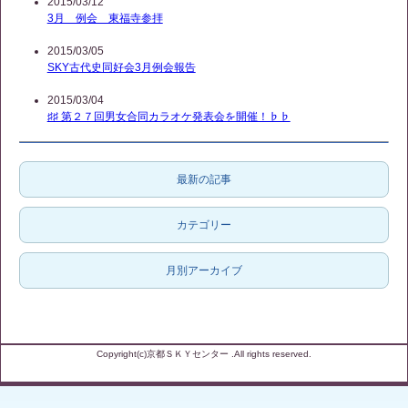
2015/03/12
3月 例会 東福寺参拝
2015/03/05
SKY古代史同好会3月例会報告
2015/03/04
♯♯ 第２７回男女合同カラオケ発表会を開催！♭♭
最新の記事
カテゴリー
月別アーカイブ
Copyright(c)京都ＳＫＹセンター .All rights reserved.