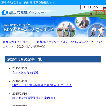
京都の地域活性 高齢者活動を応援します。
京都スカイセンター
＞
京都SKYセンターブログ SKYのあんなことこんな
こと
＞ 2015年3月の記事一覧
2015年3月の記事一覧
2015/03/29
ＳＫＹおもちゃ病院
2015/03/29
SKYサークル舞台発表会で発表いたしました！
2015/03/16
♯♯ ３月の練習課題曲のご案内 ♭♭