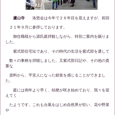
廬山寺
洛悠会は今年で２６年目を迎えますが、前回
２１年９月に参拝しております。
御住職様から源氏庭拝観しながら、特別ご案内を賜りま
した。
紫式部住宅址であり、その時代の生活を紫式部を通して
数々の事柄を拝聴しました。又紫式部日記や、その他の貴
重な
資料から、平安人になった錯覚を感じることができまし
た。
庭には例年より早く、桔梗が咲き始めており、我々を迎
えてく
たようです。これも台風をはじめ自然界が狂い、花や野菜
や