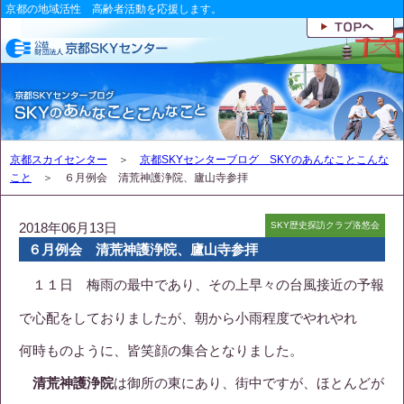
京都の地域活性 高齢者活動を応援します。
京都スカイセンター
＞
京都SKYセンターブログ SKYのあんなことこんな
こと
＞ ６月例会 清荒神護浄院、廬山寺参拝
2018年06月13日
SKY歴史探訪クラブ洛悠会
６月例会 清荒神護浄院、廬山寺参拝
１１日 梅雨の最中であり、その上早々の台風接近の予報
で心配をしておりましたが、朝から小雨程度でやれやれ
何時ものように、皆笑顔の集合となりました。
清荒神護浄院
は御所の東にあり、街中ですが、ほとんどが