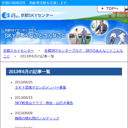
京都の地域活性 高齢者活動を応援します。
京都スカイセンター
＞
京都SKYセンターブログ SKYのあんなことこんな
こと
＞ 2013年6月の記事一覧
2013年6月の記事一覧
2013/06/25
ＳＫＹ団塊サロンのメンバー募集
2013/06/15
SKY軽登山クラブ・例会・山行き報告
2013/06/08
梅雨の晴れ間のノルディック