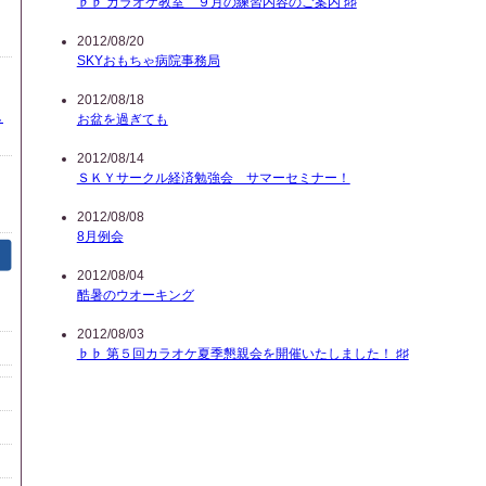
♭♭ カラオケ教室 ９月の練習内容のご案内 ♯♯
2012/08/20
SKYおもちゃ病院事務局
2012/08/18
し
お盆を過ぎても
2012/08/14
ＳＫＹサークル経済勉強会 サマーセミナー！
2012/08/08
8月例会
2012/08/04
酷暑のウオーキング
2012/08/03
♭♭ 第５回カラオケ夏季懇親会を開催いたしました！ ♯♯