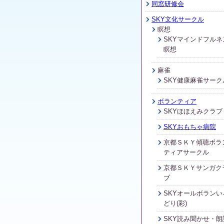
同窓研修会
SKY文化サークル
瞑想
SKYマインドフルネ
瞑想
麻雀
SKY健康麻雀サーク
ボランティア
SKYほほえみクラブ
SKYおもちゃ病院
京都ＳＫＹ傾聴ボラ
ティアサークル
京都ＳＫＹサンガク
ブ
SKYオールボランい
どり(彩)
SKY読み聞かせ・朗