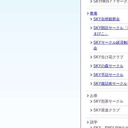
SKYHKN７７サーク
教養
SKY自然観察会
SKY朗読サークル「
まびこ」
SKYサークル経済勉
会
SKY生け花クラブ
SKYの森サークル
SKY手話サークル
SKY腹話術サークル
お茶
SKY煎茶サークル
SKY茶道クラブ
語学
SKY ENGLISHク