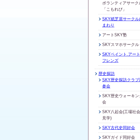
ボランティアサーク
「こもれび」
SKY紙芝居サークル
まわり
アートSKY塾
SKYスマホサークル
SKYペイント.アート
フレンズ
歴史探訪
SKY歴史探訪クラブ
参会
SKY歴史ウォーキン
会
SKY八起会(工場社
見学)
SKY古代史同好会
SKYガイド同好会