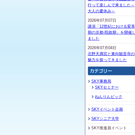
行って楽しんで来ました～
大人の夏休み～
2026年07月07日
講演「12世紀における変革
期の京都-院政期」を開催
ました
2026年07月04日
北野天満宮と東向観音寺の
魅力を探ってきました
SKY事務局
SKYセミナー
ねんりんピック
SKYイベント企画
SKYシニア大学
SKY推進員イベント