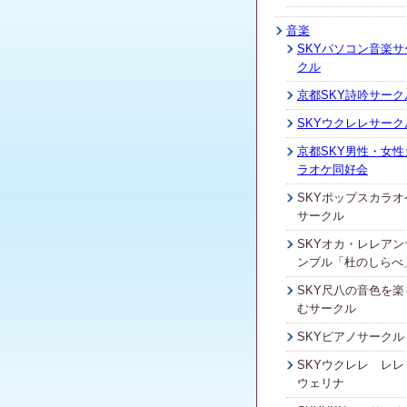
音楽
SKYパソコン音楽サ
クル
京都SKY詩吟サーク
SKYウクレレサーク
京都SKY男性・女性
ラオケ同好会
SKYポップスカラオ
サークル
SKYオカ・レレアン
ンブル「杜のしらべ
SKY尺八の音色を楽
むサークル
SKYピアノサークル
SKYウクレレ レレ
ウェリナ