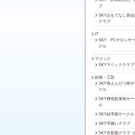
ブ
SKYおもてなし英会
クラブ
IT
SKY PCサロンサ
クル
マジック
SKYマジッククラブ
絵画・工芸
SKY色えんぴつ画サ
クル
SKY輝色鉛筆画サー
ル
SKY絵手紙サークル
SKY手縫いクラブ
SKY水彩画クラブ（