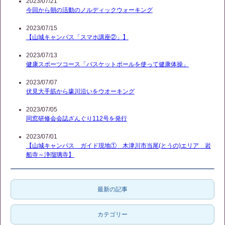
2023/07/21
今回から朝の活動のノルディックウォーキング
2023/07/15
【山城キャンパス「スマホ講座②」】
2023/07/13
健康スポーツコース「バスケットボールを使って健康体操」
2023/07/07
伏見大手筋から壕川沿いをウオーキング
2023/07/05
同窓研修会会誌ざんぐり112号を発行
2023/07/01
【山城キャンパス ガイド現地① 木津川市当尾(とうの)エリア 岩
船寺～浄瑠璃寺】
最新の記事
カテゴリー