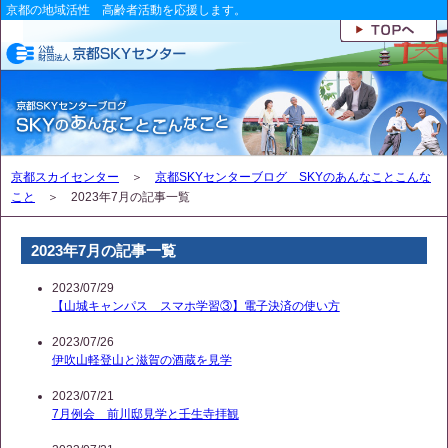
京都の地域活性 高齢者活動を応援します。
京都スカイセンター
＞
京都SKYセンターブログ SKYのあんなことこんな
こと
＞ 2023年7月の記事一覧
2023年7月の記事一覧
2023/07/29
【山城キャンパス スマホ学習③】電子決済の使い方
2023/07/26
伊吹山軽登山と滋賀の酒蔵を見学
2023/07/21
7月例会 前川邸見学と壬生寺拝観