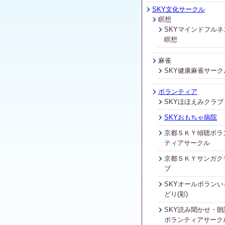
SKY文化サークル
瞑想
SKYマインドフルネ
瞑想
麻雀
SKY健康麻雀サーク
ボランティア
SKYほほえみクラブ
SKYおもちゃ病院
京都ＳＫＹ傾聴ボラ
ティアサークル
京都ＳＫＹサンガク
ブ
SKYオールボランい
どり(彩)
SKY読み聞かせ・朗
ボランティアサーク