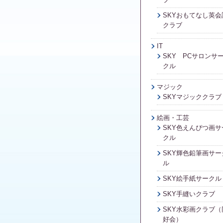
SKYおもてなし英会
クラブ
IT
SKY PCサロンサ
クル
マジック
SKYマジッククラブ
絵画・工芸
SKY色えんぴつ画サ
クル
SKY輝色鉛筆画サー
ル
SKY絵手紙サークル
SKY手縫いクラブ
SKY水彩画クラブ（
好会）