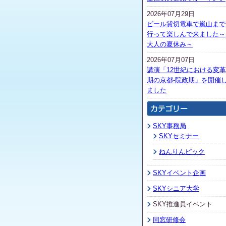
2026年07月29日
ビール貸切電車で嵐山まで
行って楽しんで来ました～
大人の夏休み～
2026年07月07日
講演「12世紀における変革
期の京都-院政期」を開催
ました
SKY事務局
SKYセミナー
ねんりんピック
SKYイベント企画
SKYシニア大学
SKY推進員イベント
同窓研修会