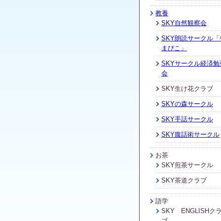
教養
SKY自然観察会
SKY朗読サークル「
まびこ」
SKYサークル経済勉
会
SKY生け花クラブ
SKYの森サークル
SKY手話サークル
SKY腹話術サークル
お茶
SKY煎茶サークル
SKY茶道クラブ
語学
SKY ENGLISHク
ブ