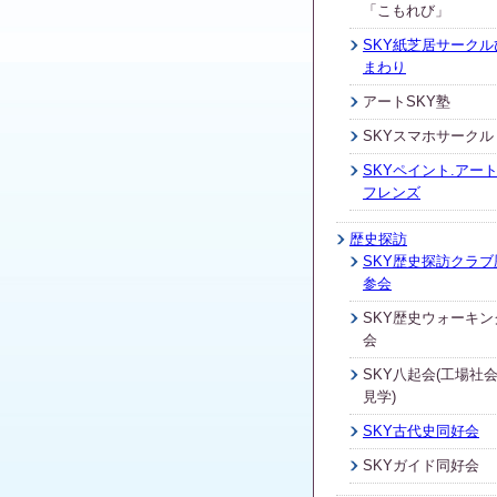
「こもれび」
SKY紙芝居サークル
まわり
アートSKY塾
SKYスマホサークル
SKYペイント.アート
フレンズ
歴史探訪
SKY歴史探訪クラブ
参会
SKY歴史ウォーキン
会
SKY八起会(工場社
見学)
SKY古代史同好会
SKYガイド同好会