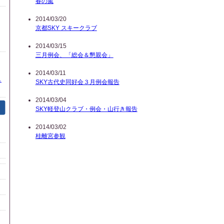
春の嵐
2014/03/20
京都SKY スキークラブ
2014/03/15
三月例会、「総会＆懇親会」
2014/03/11
し
SKY古代史同好会３月例会報告
2014/03/04
SKY軽登山クラブ・例会・山行き報告
2014/03/02
桂離宮参観