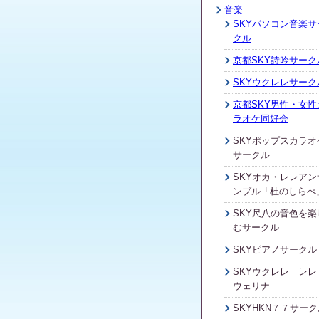
音楽
SKYパソコン音楽サ
クル
京都SKY詩吟サーク
SKYウクレレサーク
京都SKY男性・女性
ラオケ同好会
SKYポップスカラオ
サークル
SKYオカ・レレアン
ンブル「杜のしらべ
SKY尺八の音色を楽
むサークル
SKYピアノサークル
SKYウクレレ レレ
ウェリナ
SKYHKN７７サーク