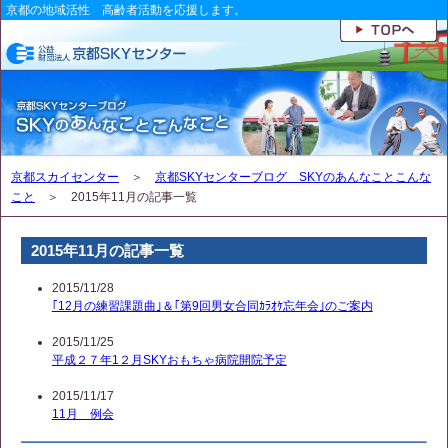
京都の地域活性 高齢者活動を応援します。
京都スカイセンター
＞
京都SKYセンターブログ SKYのあんなことこんな
こと
＞ 2015年11月の記事一覧
2015年11月の記事一覧
2015/11/28
｢12月の練習課題曲｣＆｢第9回男女合同ｶﾗｵｹ忘年会｣のご案内
2015/11/25
平成２７年1２月SKYおもちゃ病院開院予定
2015/11/17
11月 例会