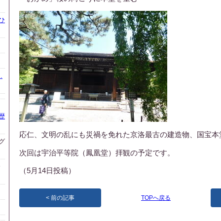
ひ
.
歴
応仁、文明の乱にも災禍を免れた京洛最古の建造物、国宝本
グ
次回は宇治平等院（鳳凰堂）拝観の予定です。
会
（5月14日投稿）
前の記事
TOPへ戻る