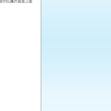
財の仏像の居並ぶ姿