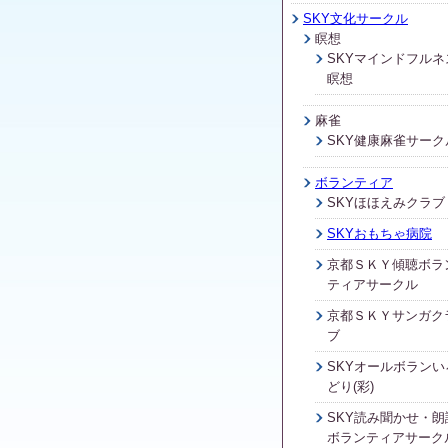
SKY文化サークル
瞑想
SKYマインドフルネ
瞑想
麻雀
SKY健康麻雀サーク
ボランティア
SKYほほえみクラブ
SKYおもちゃ病院
京都ＳＫＹ傾聴ボラ
ティアサークル
京都ＳＫＹサンガク
ブ
SKYオールボランい
どり(彩)
SKY読み聞かせ・朗
ボランティアサーク