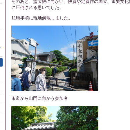
そのあと、霊宝殿に向かい、快慶や定慶作の国宝、重要文化
に圧倒される思いでした。
11時半頃に現地解散しました。
し
市道から山門に向かう参加者