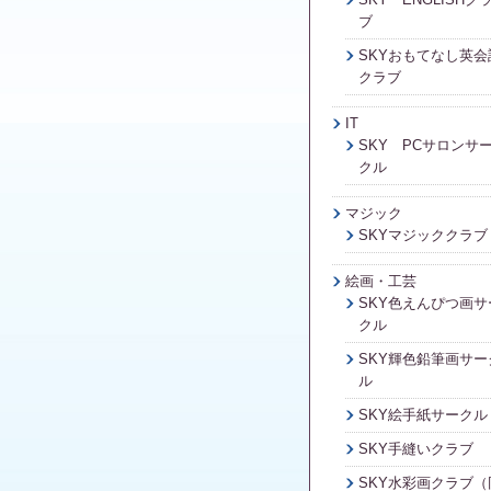
ブ
SKYおもてなし英会
クラブ
IT
SKY PCサロンサ
クル
マジック
SKYマジッククラブ
絵画・工芸
SKY色えんぴつ画サ
クル
SKY輝色鉛筆画サー
ル
SKY絵手紙サークル
SKY手縫いクラブ
SKY水彩画クラブ（