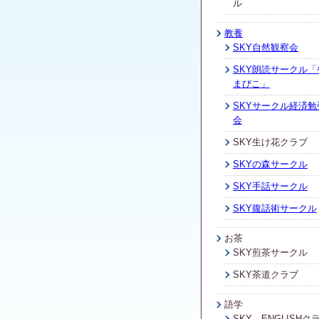
ル
教養
SKY自然観察会
SKY朗読サークル「
まびこ」
SKYサークル経済勉
会
SKY生け花クラブ
SKYの森サークル
SKY手話サークル
SKY腹話術サークル
お茶
SKY煎茶サークル
SKY茶道クラブ
語学
SKY ENGLISHク