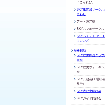
「こもれび」
SKY紙芝居サークル
まわり
アートSKY塾
SKYスマホサークル
SKYペイント.アート
フレンズ
歴史探訪
SKY歴史探訪クラブ
参会
SKY歴史ウォーキン
会
SKY八起会(工場社
見学)
SKY古代史同好会
SKYガイド同好会