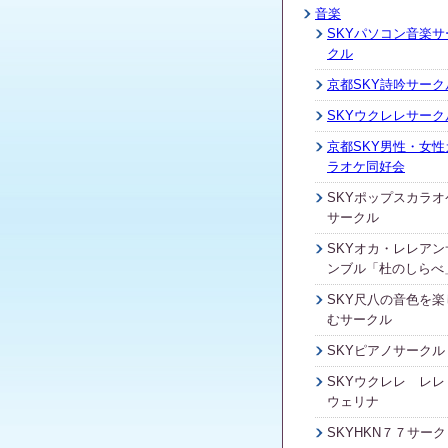
音楽
SKYパソコン音楽サ
クル
京都SKY詩吟サーク
SKYウクレレサーク
京都SKY男性・女性
ラオケ同好会
SKYポップスカラオ
サークル
SKYオカ・レレアン
ンブル「杜のしらべ
SKY尺八の音色を楽
むサークル
SKYピアノサークル
SKYウクレレ レレ
ウェリナ
SKYHKN７７サーク