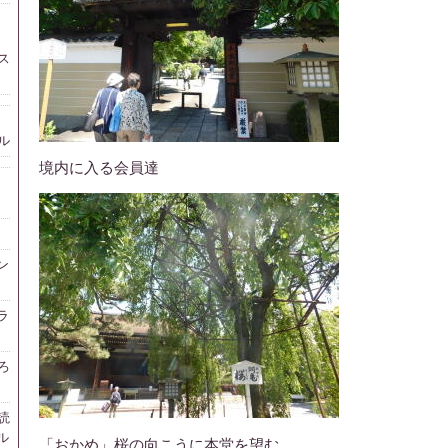
ス
ル
境内に入る会員達
ン
ラ
ろ
読
ル
「おかめ」桜の向こうに本堂を望む