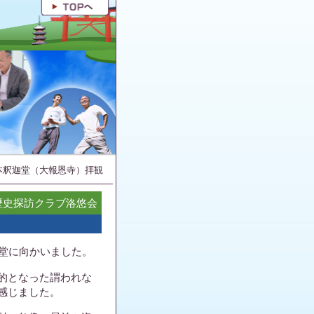
本釈迦堂（大報恩寺）拝観
Y歴史探訪クラブ洛悠会
迦堂に向かいました。
的となった謂われな
感じました。