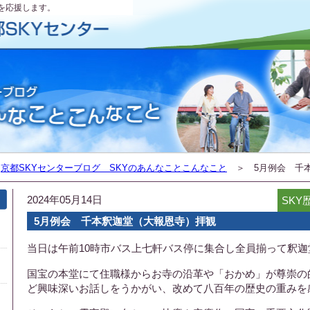
を応援します。
＞
京都SKYセンターブログ SKYのあんなことこんなこと
＞ 5月例会 千
2024年05月14日
SK
5月例会 千本釈迦堂（大報恩寺）拝観
当日は午前10時市バス上七軒バス停に集合し全員揃って釈
国宝の本堂にて住職様からお寺の沿革や「おかめ」が尊崇の
ど興味深いお話しをうかがい、改めて八百年の歴史の重みを