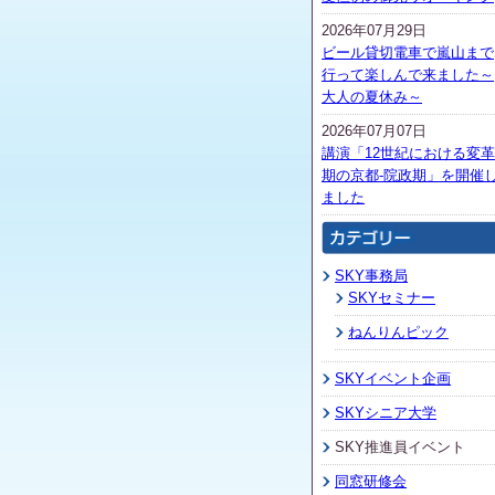
2026年07月29日
ビール貸切電車で嵐山まで
行って楽しんで来ました～
大人の夏休み～
2026年07月07日
講演「12世紀における変革
期の京都-院政期」を開催
ました
SKY事務局
SKYセミナー
ねんりんピック
SKYイベント企画
SKYシニア大学
SKY推進員イベント
同窓研修会