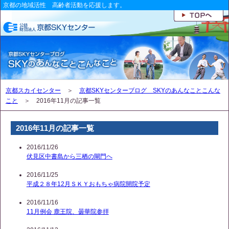
京都の地域活性 高齢者活動を応援します。
京都スカイセンター
＞
京都SKYセンターブログ SKYのあんなことこんな
こと
＞ 2016年11月の記事一覧
2016年11月の記事一覧
2016/11/26
伏見区中書島から三栖の閘門へ
2016/11/25
平成２８年12月ＳＫＹおもちゃ病院開院予定
2016/11/16
11月例会 鹿王院、曇華院参拝