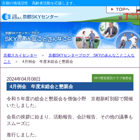
京都の地域活性 高齢者活動を応援します。
京都スカイセンター
＞
京都SKYセンターブログ SKYのあんなことこんな
こと
＞ 4月例会 年度末総会と懇親会
2024年04月08日
SKY歴史探訪クラブ洛悠会
4月例会 年度末総会と懇親会
令和５年度の総会と懇親会を僧伽小野 京都新町別邸で開催
いたしました。
会長の挨拶に始まり、活動報告、会計報告、その他の議事も
スムーズに
進行しました。