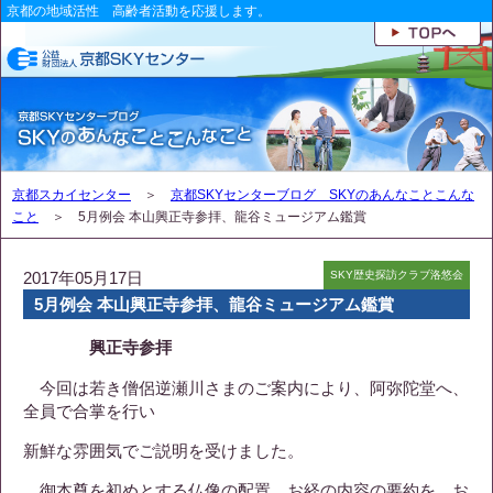
京都の地域活性 高齢者活動を応援します。
京都スカイセンター
＞
京都SKYセンターブログ SKYのあんなことこんな
こと
＞ 5月例会 本山興正寺参拝、龍谷ミュージアム鑑賞
2017年05月17日
SKY歴史探訪クラブ洛悠会
5月例会 本山興正寺参拝、龍谷ミュージアム鑑賞
興正寺参拝
今回は若き僧侶逆瀬川さまのご案内により、阿弥陀堂へ、
全員で合掌を行い
新鮮な雰囲気でご説明を受けました。
御本尊を初めとする仏像の配置、お経の内容の要約を、お