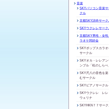
音楽
SKYパソコン音楽サ
クル
京都SKY詩吟サーク
SKYウクレレサーク
京都SKY男性・女性
ラオケ同好会
SKYポップスカラオ
サークル
SKYオカ・レレアン
ンブル「杜のしらべ
SKY尺八の音色を楽
むサークル
SKYピアノサークル
SKYウクレレ レレ
ウェリナ
SKYHKN７７サーク