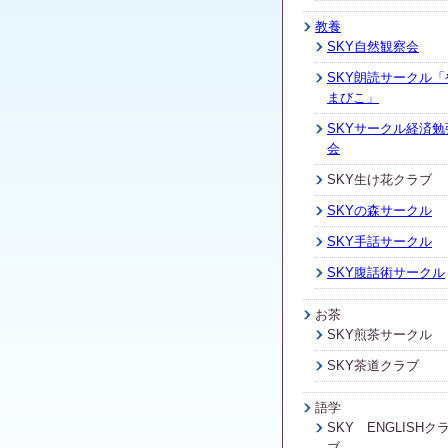
教養
SKY自然観察会
SKY朗読サークル「
まびこ」
SKYサークル経済勉
会
SKY生け花クラブ
SKYの森サークル
SKY手話サークル
SKY腹話術サークル
お茶
SKY煎茶サークル
SKY茶道クラブ
語学
SKY ENGLISHク
ブ