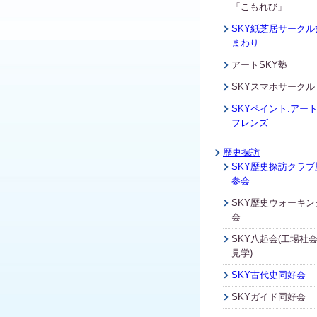
「こもれび」
SKY紙芝居サークル
まわり
アートSKY塾
SKYスマホサークル
SKYペイント.アート
フレンズ
歴史探訪
SKY歴史探訪クラブ
参会
SKY歴史ウォーキン
会
SKY八起会(工場社
見学)
SKY古代史同好会
SKYガイド同好会