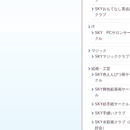
SKYおもてなし英会
クラブ
IT
SKY PCサロンサ
クル
マジック
SKYマジッククラブ
絵画・工芸
SKY色えんぴつ画サ
クル
SKY輝色鉛筆画サー
ル
SKY絵手紙サークル
SKY手縫いクラブ
SKY水彩画クラブ（
好会）