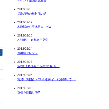
イベント企画実施報告
2012/02/18
福島原発の放射能の話
2012/02/17
木津駅から玉水駅までNW
2012/02/15
し
2月例会 京都府庁見学
2012/02/14
お雛様アレンジ
2012/02/13
sky経済勉強会からのお知らせ！
2012/02/05
"初春（初詣）バス研修旅行" に参加して......
2012/02/03
葵橋を目指しNW