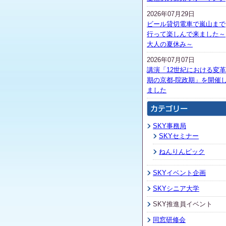
2026年07月29日
ビール貸切電車で嵐山まで
行って楽しんで来ました～
大人の夏休み～
2026年07月07日
講演「12世紀における変革
期の京都-院政期」を開催
ました
SKY事務局
SKYセミナー
ねんりんピック
SKYイベント企画
SKYシニア大学
SKY推進員イベント
同窓研修会