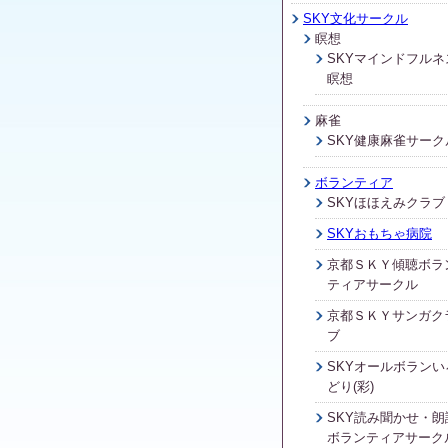
SKY文化サークル
瞑想
SKYマインドフルネ
瞑想
麻雀
SKY健康麻雀サーク
ボランティア
SKYほほえみクラブ
SKYおもちゃ病院
京都ＳＫＹ傾聴ボラ
ティアサークル
京都ＳＫＹサンガク
ブ
SKYオールボランい
どり(彩)
SKY読み聞かせ・朗
ボランティアサーク