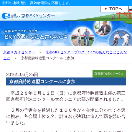
京都の地域活性 高齢者活動を応援します。
京都スカイセンター
＞
京都SKYセンターブログ SKYのあんなことこんな
こと
＞ 京都府詩吟連盟コンクールに参加
2016年06月25日
京都SKY詩吟サークル
京都府詩吟連盟コンクールに参加
平成２８年６月１２日（日）に京都府詩吟連盟主催の第三
回京都府吟詠コンクール大会シニアの部が開催されました。
５月の予選会を通過した１６０名が４会場に分かれて本選
に挑み、各会場上位２名、計８名が決戦に進んで覇を競い合
いました。