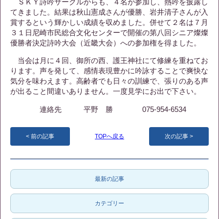
ＳＫＹ詩吟サークルからも、４名が参加し、熱吟を披露し
てきました。結果は秋山憲成さんが優勝、岩井清子さんが入
賞するという輝かしい成績を収めました。併せて２名は７月
３１日尼崎市民総合文化センターで開催の第八回シニア燦燦
優勝者決定詩吟大会（近畿大会）への参加権を得ました。
当会は月に４回、御所の西、護王神社にて修練を重ねてお
ります。声を発して、感情表現豊かに吟詠することで爽快な
気分を味わえます。高齢者でも日々の訓練で、張りのある声
が出ること間違いありません。一度見学にお出で下さい。
連絡先 平野 勝 075-954-6534
前の記事
TOPへ戻る
次の記事
最新の記事
カテゴリー