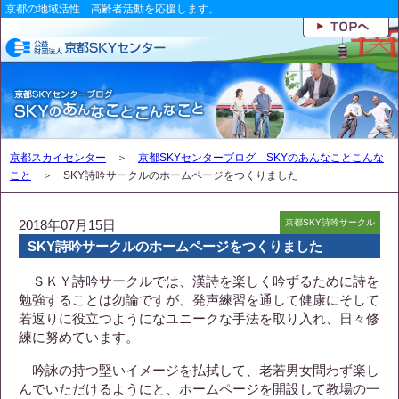
京都の地域活性 高齢者活動を応援します。
京都スカイセンター
＞
京都SKYセンターブログ SKYのあんなことこんな
こと
＞ SKY詩吟サークルのホームページをつくりました
2018年07月15日
京都SKY詩吟サークル
SKY詩吟サークルのホームページをつくりました
ＳＫＹ詩吟サークルでは、漢詩を楽しく吟ずるために詩を
勉強することは勿論ですが、発声練習を通して健康にそして
若返りに役立つようになユニークな手法を取り入れ、日々修
練に努めています。
吟詠の持つ堅いイメージを払拭して、老若男女問わず楽し
んでいただけるようにと、ホームページを開設して教場の一