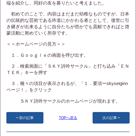
端を紹介し、同好の友を募りたいと考えました。
初めてのことで、内容はまだまだ幼稚なものですが、日本
の伝統的な芸術である吟道にかかわる者ととして、後世に引
き継ぎが出来るように自分たちが些かでも貢献できればと啓
蒙活動に努めていく所存です。
＜＜ホームページの見方＞＞
１．Ｇｏｏｇｌｅの画面を呼び出す。
２．検索画面に「ＳＫＹ詩吟サークル」と打ち込み「ＥＮ
ＴＥＲ」キーを押す
３．種々の項目が表示されるが、「１．要項ーskyseiginn
ページ！」をクリック
ＳＫＹ詩吟サークルのホームページが現れます。
前の記事
TOPへ戻る
次の記事