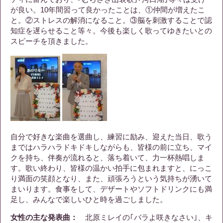
が良い。10年間習って良かったことは、①仲間が増えたこ
と。②ストレスの解消になること。③脳を刺激することで認
知症を遅らせること等々。今後も楽しく歌ってゆきたいとの
スピーチを頂きました。
自分で好きな楽曲を選曲し、練習に励み、迎えた当日、歌う
まではハラハラドキドキしながらも、皆様の前に立ち、マイ
クを持ち、伴奏が流れると、落ち着いて、力一杯熱唱しま
す。歌い終わり、皆様の温かい拍手に包まれますと、にっこ
り満面の笑顔となり、また、頑張ろうという気持ちが湧いて
まいります。食事をして、デザートやソフトドリンクにも満
足し、みんなで楽しいひと時を過ごしました。
女性の主な発表曲：
北原ミレイの｢バラよ咲きなさい｣、キ