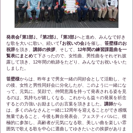
発表会｢第1部｣、｢第2部｣、｢第3部｣
へと進め、みんなで好き
な歌を大いに歌い、続いて
｢お祝いの会｣
を催し、
笹壁様のお
祝辞
を頂き、
講師の挨拶
、そして、
12年間の練習課題曲を一
覧表にまとめ
て下さったので、女性曲、男性曲をそれぞれ披
露して頂き、12年間の軌跡をたどり、みんなでお祝いをいた
しました。
笹壁様
からは、昨年まで男女一緒の同好会として活動し、そ
の後、女性と男性同好会に分化したが、このように一緒にな
って、元気に、笑顔で、仲間意識を持って発表される姿を見
るのは、気持ちが嬉しくなる、これからも益々の発展を祈念
するとの力強いお励ましのお言葉を頂きました。
講師
から
は、多くのみなさんと一緒に12周年を迎えることができ感慨
無量であること、今後も舞台発表会、フェスティバルに、積
極的に参加し、高齢者が元気になる歌、美しい曲を楽しい雰
囲気で歌える歌を中心に選曲してゆきたいとの挨拶がありま