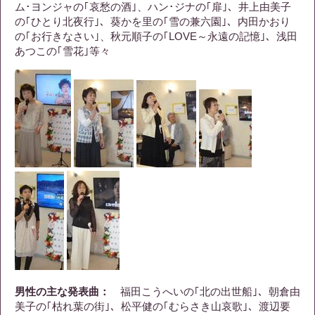
ム･ヨンジャの｢哀愁の酒｣、ハン･ジナの｢扉｣、井上由美子
の｢ひとり北夜行｣、葵かを里の｢雪の兼六園｣、内田かおり
の｢お行きなさい｣、秋元順子の｢LOVE～永遠の記憶｣、浅田
あつこの｢雪花｣等々
男性の主な発表曲：
福田こうへいの｢北の出世船｣、朝倉由
美子の｢枯れ葉の街｣、松平健の｢むらさき山哀歌｣、渡辺要