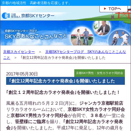
京都の地域活性 高齢者活動を応援します。
京都スカイセンター
＞
京都SKYセンターブログ SKYのあんなことこんな
こと
＞ ｢創立12周年記念カラオケ発表会｣を開催いたしました
2017年05月30日
京都SKY男性・女性カラオケ同好会
｢創立12周年記念カラオケ発表会｣を開催いたしました
｢創立１２周年記念カラオケ発表会｣を開催いたしました！
風薫る五月晴れの５月２２日(月)に、
ジャンカラ京都駅前店
リラカラオケルームにおいて、
京都SKY女性カラオケ同好会
と
京都SKY男性カラオケ同好会
が合同で、
３８名
が一堂に会
し、
笹壁様にご臨席
を賜り、
｢創立12周年記念カラオケ発表
会｣
を開催いたしました。平成17年に発足し、12年の歳月を