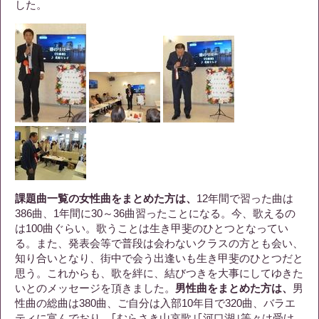
した。
課題曲一覧の女性曲をまとめた方は、
12年間で習った曲は
386曲、1年間に30～36曲習ったことになる。今、歌えるの
は100曲ぐらい。歌うことは生き甲斐のひとつとなってい
る。また、発表会等で普段は会わないクラスの方とも会い、
知り合いとなり、街中で会う出逢いも生き甲斐のひとつだと
思う。これからも、歌を絆に、結びつきを大事にしてゆきた
いとのメッセージを頂きました。
男性曲をまとめた方は、
男
性曲の総曲は380曲、ご自分は入部10年目で320曲、バラエ
ティに富んでおり、｢むらさき山哀歌｣｢河口湖｣等々は受け