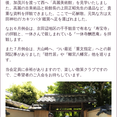
後、加茂川を渡って西へ「高麗美術館」を見学いたしまし
た。高麗の古美術品と前館長の上田正昭先生の遺品など、貴
重な資料を拝観できました。ここで一応解散。元気な方は太
田神社の'カキツバタ'鑑賞へ足を運ばれました。
なお６月例会は、京田辺地区の千手観音で有名な『寿宝寺』
の拝観と、一休さんで親しまれている『一休寺酬恩庵』を拝
観します。
また７月例会は、大山崎へ、つい最近「重文指定」へとの新
聞記事がありました『聴竹居』や『離宮八幡宮』他を巡りま
す。
当会定員に余裕がありますので、楽しい散策クラブですの
で、ご希望者のご入会をお待ちしています。