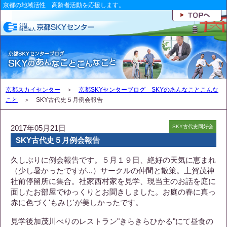
京都の地域活性 高齢者活動を応援します。
京都スカイセンター
＞
京都SKYセンターブログ SKYのあんなことこんな
こと
＞ SKY古代史５月例会報告
2017年05月21日
SKY古代史同好会
SKY古代史５月例会報告
久しぶりに例会報告です。５月１９日、絶好の天気に恵まれ
（少し暑かったですが...）サークルの仲間と散策。上賀茂神
社前停留所に集合。社家西村家を見学、現当主のお話を庭に
面したお部屋でゆっくりとお聞きしました。お庭の春に真っ
赤に色づく'もみじ'が美しかったです。
見学後加茂川べりのレストラン"きらきらひかる"にて昼食の