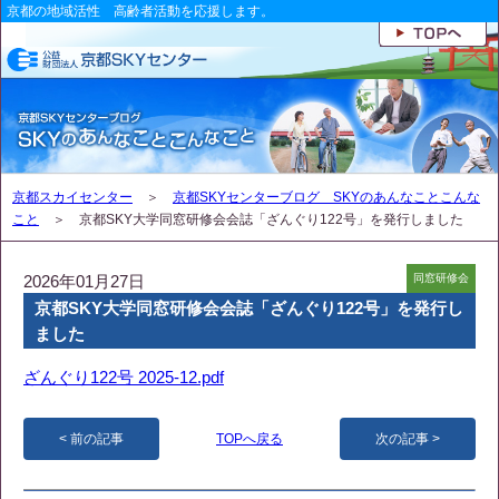
京都の地域活性 高齢者活動を応援します。
京都スカイセンター
＞
京都SKYセンターブログ SKYのあんなことこんな
こと
＞ 京都SKY大学同窓研修会会誌「ざんぐり122号」を発行しました
2026年01月27日
同窓研修会
京都SKY大学同窓研修会会誌「ざんぐり122号」を発行し
ました
ざんぐり122号 2025-12.pdf
前の記事
TOPへ戻る
次の記事