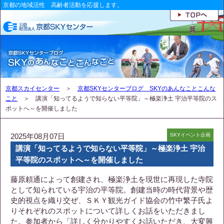
京都の地域活性 高齢者活動を応援します。
京都スカイセンター
＞
京都SKYセンターブログ SKYのあんなことこんな
こと
＞ 講演「知ってるようで知らない平等院」～極楽浄土 宇治平等院のス
ポットへ～を開催しました
2025年08月07日
SKYイベント企画
講演「知ってるようで知らない平等院」～極楽浄土 宇治
平等院のスポットへ～を開催しました
藤原頼通によって創建され、極楽浄土を現世に再現した寺院
として知られている宇治の平等院。創建当時の時代背景や歴
史的視点を織り交ぜ、ＳＫＹ観光ガイド協会の竹中繁子氏よ
りそれぞれのスポットについて詳しくお話をいただきまし
た。参加者から「詳しく分かりやすくお話いただき、大変興