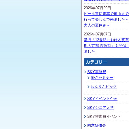
2026年07月29日
ビール貸切電車で嵐山まで
行って楽しんで来ました～
大人の夏休み～
2026年07月07日
講演「12世紀における変革
期の京都-院政期」を開催
ました
SKY事務局
SKYセミナー
ねんりんピック
SKYイベント企画
SKYシニア大学
SKY推進員イベント
同窓研修会