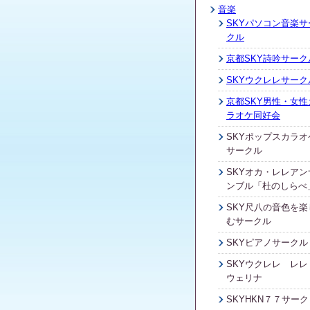
音楽
SKYパソコン音楽サ
クル
京都SKY詩吟サーク
SKYウクレレサーク
京都SKY男性・女性
ラオケ同好会
SKYポップスカラオ
サークル
SKYオカ・レレアン
ンブル「杜のしらべ
SKY尺八の音色を楽
むサークル
SKYピアノサークル
SKYウクレレ レレ
ウェリナ
SKYHKN７７サーク