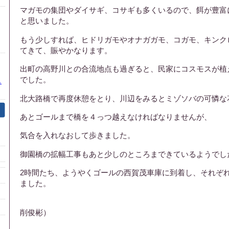
マガモの集団やダイサギ、コサギも多くいるので、餌が豊富
と思いました。
もう少しすれば、ヒドリガモやオナガガモ、コガモ、キンク
てきて、賑やかなります。
出町の高野川との合流地点も過ぎると、民家にコスモスが植
でした。
し
北大路橋で再度休憩をとり、川辺をみるとミゾソバの可憐な
あとゴールまで橋を４っつ越えなければなりませんが、
気合を入れなおして歩きました。
御園橋の拡幅工事もあと少しのところまできているようでし
2時間たち、ようやくゴールの西賀茂車庫に到着し、それぞ
ました。
文責（
削俊彬）