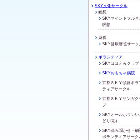
SKY文化サークル
瞑想
SKYマインドフルネ
瞑想
麻雀
SKY健康麻雀サーク
ボランティア
SKYほほえみクラブ
SKYおもちゃ病院
京都ＳＫＹ傾聴ボラ
ティアサークル
京都ＳＫＹサンガク
ブ
SKYオールボランい
どり(彩)
SKY読み聞かせ・朗
ボランティアサーク