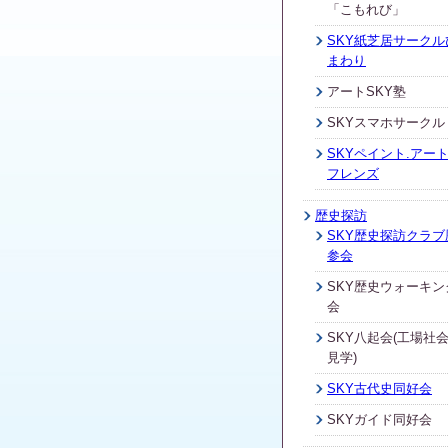
「こもれび」
SKY紙芝居サークル
まわり
アートSKY塾
SKYスマホサークル
SKYペイント.アート
フレンズ
歴史探訪
SKY歴史探訪クラブ
参会
SKY歴史ウォーキン
会
SKY八起会(工場社
見学)
SKY古代史同好会
SKYガイド同好会