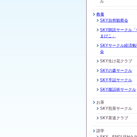
ル
教養
SKY自然観察会
SKY朗読サークル「
まびこ」
SKYサークル経済勉
会
SKY生け花クラブ
SKYの森サークル
SKY手話サークル
SKY腹話術サークル
お茶
SKY煎茶サークル
SKY茶道クラブ
語学
SKY ENGLISHク