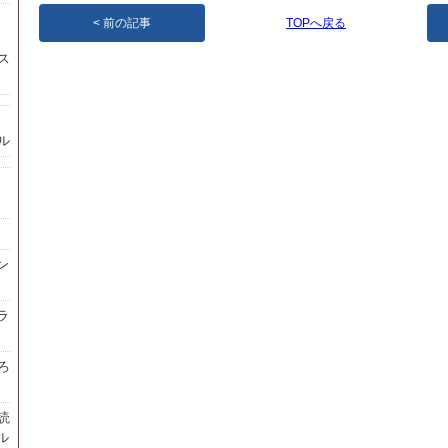
前の記事
TOPへ戻る
ス
ル
ン
ラ
ろ
読
ル