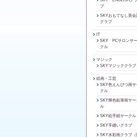
ブ
SKYおもてなし英会
クラブ
IT
SKY PCサロンサ
クル
マジック
SKYマジッククラブ
絵画・工芸
SKY色えんぴつ画サ
クル
SKY輝色鉛筆画サー
ル
SKY絵手紙サークル
SKY手縫いクラブ
SKY水彩画クラブ（