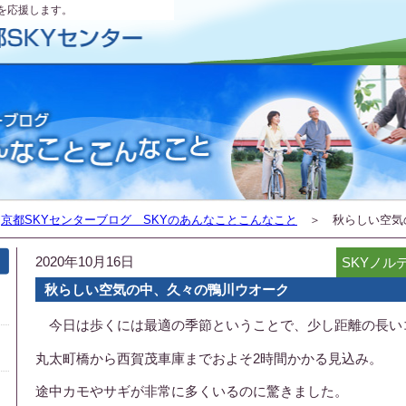
を応援します。
＞
京都SKYセンターブログ SKYのあんなことこんなこと
＞ 秋らしい空気
2020年10月16日
SKYノル
秋らしい空気の中、久々の鴨川ウオーク
今日は歩くには最適の季節ということで、少し距離の長い
丸太町橋から西賀茂車庫までおよそ2時間かかる見込み。
途中カモやサギが非常に多くいるのに驚きました。