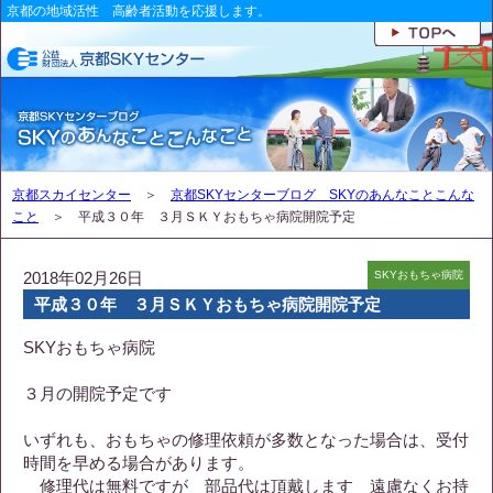
京都の地域活性 高齢者活動を応援します。
京都スカイセンター
＞
京都SKYセンターブログ SKYのあんなことこんな
こと
＞ 平成３０年 ３月ＳＫＹおもちゃ病院開院予定
2018年02月26日
SKYおもちゃ病院
平成３０年 ３月ＳＫＹおもちゃ病院開院予定
SKYおもちゃ病院
３月の開院予定です
いずれも、おもちゃの修理依頼が多数となった場合は、受付
時間を早める場合があります。
修理代は無料ですが 部品代は頂戴します 遠慮なくお持