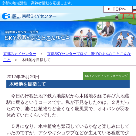
京都の地域活性 高齢者活動を応援します。
京都スカイセンター
＞
京都SKYセンターブログ SKYのあんなことこんな
こと
＞ 木幡池を目指して
2017年05月20日
SKYノルディックウオーキング
木幡池を目指して
今日の行程は地下鉄六地蔵駅から木幡池を経て再び六地蔵
駅に戻るというコースです。私が下見をしたのは、２月だっ
たので、池には植物など全くなく殺風景で、オオバンが羽を
休めていたくらいでした。
５月になり、水生植物も繁茂しているかなと楽しみにして
いたのですが、アシやキショウブなどが生えている程度で少