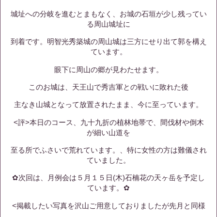
城址への分岐を進むとまもなく、お城の石垣が少し残ってい
る周山城址に
到着です。明智光秀築城の周山城は三方にせり出て郭を構え
ています。
眼下に周山の郷が見わたせます。
このお城は、天王山で秀吉軍との戦いに敗れた後
主なき山城となって放置されたまま、今に至っています。
<評>本日のコース、九十九折の植林地帯で、間伐材や倒木
が細い山道を
至る所でふさいで荒れています。、特に女性の方は難儀され
ていました。
✿次回は、月例会は５月１５日(木)石楠花の天ヶ岳を予定し
ています。✿
<掲載したい写真を沢山ご用意しておりましたが先月と同様