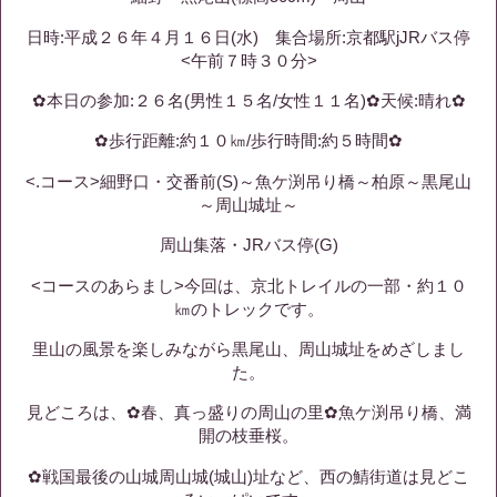
日時:平成２６年４月１６日(水) 集合場所:京都駅jJRバス停
<午前７時３０分>
✿本日の参加:２６名(男性１５名/女性１１名)✿天候:晴れ✿
✿歩行距離:約１０㎞/歩行時間:約５時間✿
<.コース>細野口・交番前(S)～魚ケ渕吊り橋～柏原～黒尾山
～周山城址～
周山集落・JRバス停(G)
<コースのあらまし>今回は、京北トレイルの一部・約１０
㎞のトレックです。
里山の風景を楽しみながら黒尾山、周山城址をめざしまし
た。
見どころは、✿春、真っ盛りの周山の里✿魚ケ渕吊り橋、満
開の枝垂桜。
✿戦国最後の山城周山城(城山)址など、西の鯖街道は見どこ