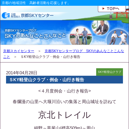
京都の地域活性 高齢者活動を応援します。
京都スカイセンター
＞
京都SKYセンターブログ SKYのあんなことこんな
こと
＞ ＳKY軽登山クラブ・例会・山行き報告
2014年04月28日
SKY軽登山クラブ
ＳKY軽登山クラブ・例会・山行き報告
<４月度例会・山行き報告>
春爛漫の山里へ大堰川沿いの集落と周山城址を訪ねて
京北トレイル
細野～黒尾山(標高509m)～周山