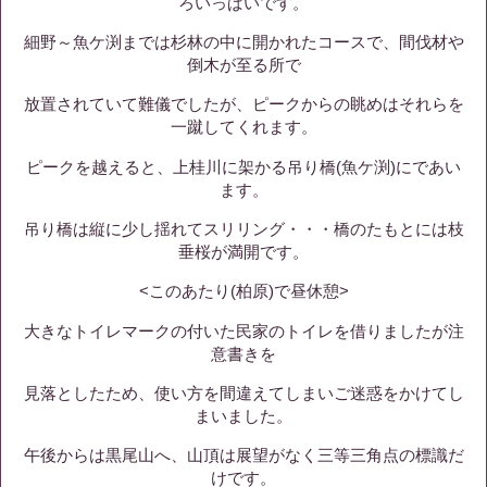
ろいっぱいです。
細野～魚ケ渕までは杉林の中に開かれたコースで、間伐材や
倒木が至る所で
放置されていて難儀でしたが、ピークからの眺めはそれらを
一蹴してくれます。
ピークを越えると、上桂川に架かる吊り橋(魚ケ渕)にであい
ます。
吊り橋は縦に少し揺れてスリリング・・・橋のたもとには枝
垂桜が満開です。
<このあたり(柏原)で昼休憩>
大きなトイレマークの付いた民家のトイレを借りましたが注
意書きを
見落としたため、使い方を間違えてしまいご迷惑をかけてし
まいました。
午後からは黒尾山へ、山頂は展望がなく三等三角点の標識だ
けです。