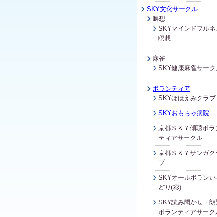
SKY文化サークル
瞑想
SKYマインドフルネ
瞑想
麻雀
SKY健康麻雀サーク
ボランティア
SKYほほえみクラブ
SKYおもちゃ病院
京都ＳＫＹ傾聴ボラ
ティアサークル
京都ＳＫＹサンガク
ブ
SKYオールボランい
どり(彩)
SKY読み聞かせ・朗
ボランティアサーク