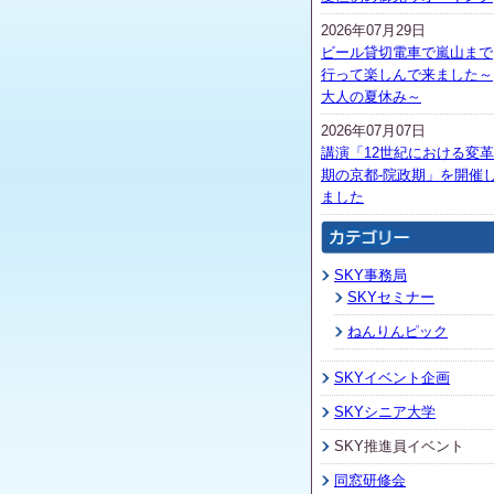
2026年07月29日
ビール貸切電車で嵐山まで
行って楽しんで来ました～
大人の夏休み～
2026年07月07日
講演「12世紀における変革
期の京都-院政期」を開催
ました
SKY事務局
SKYセミナー
ねんりんピック
SKYイベント企画
SKYシニア大学
SKY推進員イベント
同窓研修会