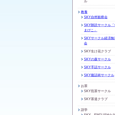
ル
教養
SKY自然観察会
SKY朗読サークル「
まびこ」
SKYサークル経済勉
会
SKY生け花クラブ
SKYの森サークル
SKY手話サークル
SKY腹話術サークル
お茶
SKY煎茶サークル
SKY茶道クラブ
語学
SKY ENGLISHク