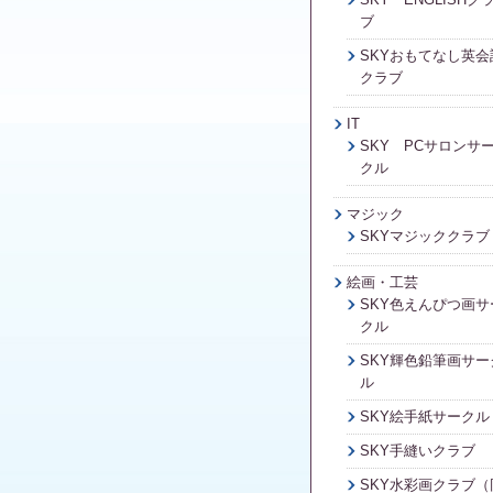
ブ
SKYおもてなし英会
クラブ
IT
SKY PCサロンサ
クル
マジック
SKYマジッククラブ
絵画・工芸
SKY色えんぴつ画サ
クル
SKY輝色鉛筆画サー
ル
SKY絵手紙サークル
SKY手縫いクラブ
SKY水彩画クラブ（