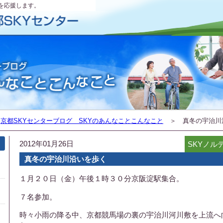
を応援します。
＞
京都SKYセンターブログ SKYのあんなことこんなこと
＞ 真冬の宇治川
2012年01月26日
SKYノル
真冬の宇治川沿いを歩く
１月２０日（金）午後１時３０分京阪淀駅集合。
７名参加。
時々小雨の降る中、京都競馬場の裏の宇治川河川敷を上流へ