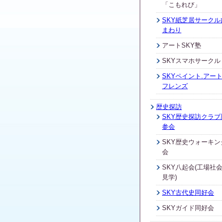
「こもれび」
SKY紙芝居サークル
まわり
アートSKY塾
SKYスマホサークル
SKYペイント.アート
フレンズ
歴史探訪
SKY歴史探訪クラブ
参会
SKY歴史ウォーキン
会
SKY八起会(工場社
見学)
SKY古代史同好会
SKYガイド同好会