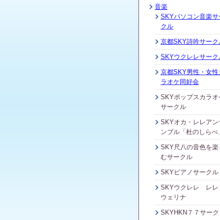
音楽
SKYパソコン音楽サ
クル
京都SKY詩吟サーク
SKYウクレレサーク
京都SKY男性・女性
ラオケ同好会
SKYポップスカラオ
サークル
SKYオカ・レレアン
ンブル「杜のしらべ
SKY尺八の音色を楽
むサークル
SKYピアノサークル
SKYウクレレ レレ
ウェリナ
SKYHKN７７サーク