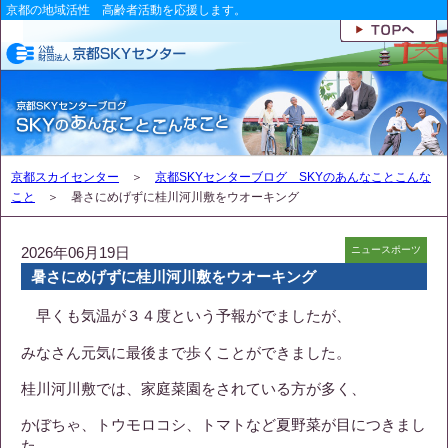
京都の地域活性 高齢者活動を応援します。
京都スカイセンター
＞
京都SKYセンターブログ SKYのあんなことこんな
こと
＞ 暑さにめげずに桂川河川敷をウオーキング
2026年06月19日
ニュースポーツ
暑さにめげずに桂川河川敷をウオーキング
早くも気温が３４度という予報がでましたが、
みなさん元気に最後まで歩くことができました。
桂川河川敷では、家庭菜園をされている方が多く、
かぼちゃ、トウモロコシ、トマトなど夏野菜が目につきまし
た。