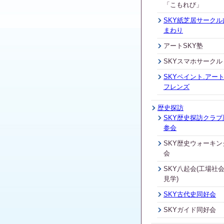
「こもれび」
SKY紙芝居サークル
まわり
アートSKY塾
SKYスマホサークル
SKYペイント.アート
フレンズ
歴史探訪
SKY歴史探訪クラブ
参会
SKY歴史ウォーキン
会
SKY八起会(工場社
見学)
SKY古代史同好会
SKYガイド同好会