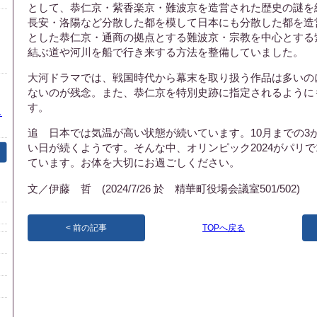
として、恭仁京・紫香楽京・難波京を造営された歴史の謎を
長安・洛陽など分散した都を模して日本にも分散した都を造
とした恭仁京・通商の拠点とする難波京・宗教を中心とする
結ぶ道や河川を船で行き来する方法を整備していました。
大河ドラマでは、戦国時代から幕末を取り扱う作品は多いの
ないのが残念。また、恭仁京を特別史跡に指定されるように
す。
し
追 日本では気温が高い状態が続いています。10月までの3
い日が続くようです。そんな中、オリンピック2024がパリで
ています。お体を大切にお過ごしください。
文／伊藤 哲 (2024/7/26 於 精華町役場会議室501/502)
前の記事
TOPへ戻る