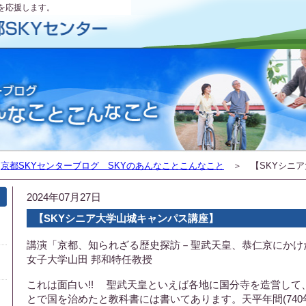
を応援します。
＞
京都SKYセンターブログ SKYのあんなことこんなこと
＞ 【SKYシニア
2024年07月27日
【SKYシニア大学山城キャンパス講座】
講演「京都、知られざる歴史探訪－聖武天皇、恭仁京にかけ
女子大学山田 邦和特任教授
これは面白い!! 聖武天皇といえば各地に国分寺を造営して
とで国を治めたと教科書には書いてあります。天平年間(740