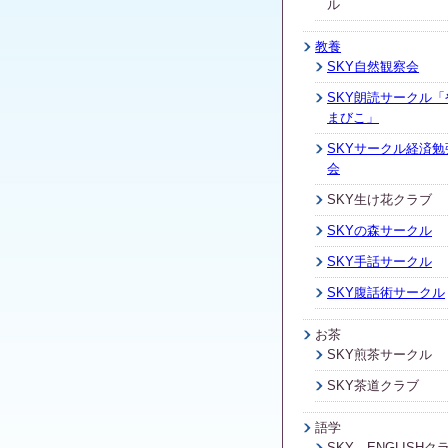
ル
教養
SKY自然観察会
SKY朗読サークル「
まびこ」
SKYサークル経済勉
会
SKY生け花クラブ
SKYの森サークル
SKY手話サークル
SKY腹話術サークル
お茶
SKY煎茶サークル
SKY茶道クラブ
語学
SKY ENGLISHク