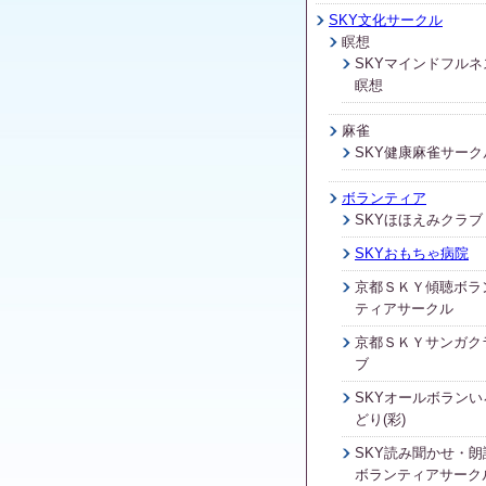
SKY文化サークル
瞑想
SKYマインドフルネ
瞑想
麻雀
SKY健康麻雀サーク
ボランティア
SKYほほえみクラブ
SKYおもちゃ病院
京都ＳＫＹ傾聴ボラ
ティアサークル
京都ＳＫＹサンガク
ブ
SKYオールボランい
どり(彩)
SKY読み聞かせ・朗
ボランティアサーク