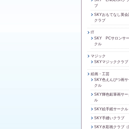
ブ
SKYおもてなし英会
クラブ
IT
SKY PCサロンサ
クル
マジック
SKYマジッククラブ
絵画・工芸
SKY色えんぴつ画サ
クル
SKY輝色鉛筆画サー
ル
SKY絵手紙サークル
SKY手縫いクラブ
SKY水彩画クラブ（