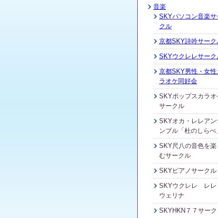
音楽
SKYパソコン音楽サ
クル
京都SKY詩吟サーク
SKYウクレレサーク
京都SKY男性・女性
ラオケ同好会
SKYポップスカラオ
サークル
SKYオカ・レレアン
ンブル「杜のしらべ
SKY尺八の音色を楽
むサークル
SKYピアノサークル
SKYウクレレ レレ
ウェリナ
SKYHKN７７サーク