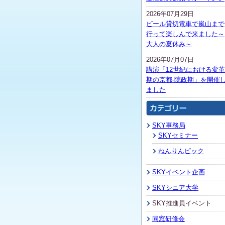
2026年07月29日
ビール貸切電車で嵐山まで
行って楽しんで来ました～
大人の夏休み～
2026年07月07日
講演「12世紀における変革
期の京都-院政期」を開催
ました
SKY事務局
SKYセミナー
ねんりんピック
SKYイベント企画
SKYシニア大学
SKY推進員イベント
同窓研修会