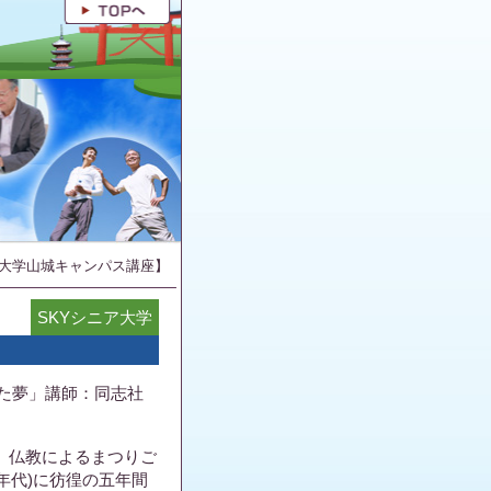
大学山城キャンパス講座】
SKYシニア大学
た夢」講師：同志社
、仏教によるまつりご
年代)に彷徨の五年間