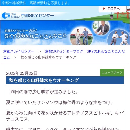
京都の地域活性 高齢者活動を応援します。
京都スカイセンター
＞
京都SKYセンターブログ SKYのあんなことこんな
こと
＞ 秋を感じる山科疎水をウオーキング
2023年09月22日
ニュースポーツ
秋を感じる山科疎水をウオーキング
昨日の雨で少し季節が進みました。
夏に咲いていたサンジソウは梅仁丹のような実をつけ、
夏から秋に向けて花を咲かせるアレチノヌスビトハギ、キバ
ナコスモス、
樹木では、フヨウ、ムクゲ、タラノ木などが花を咲かせた。