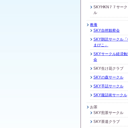
SKYHKN７７サーク
ル
教養
SKY自然観察会
SKY朗読サークル「
まびこ」
SKYサークル経済勉
会
SKY生け花クラブ
SKYの森サークル
SKY手話サークル
SKY腹話術サークル
お茶
SKY煎茶サークル
SKY茶道クラブ