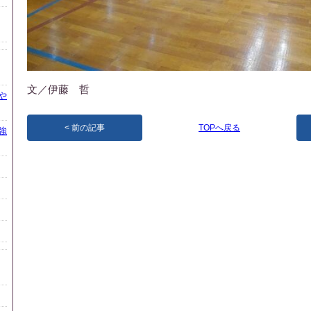
文／伊藤 哲
や
前の記事
TOPへ戻る
強