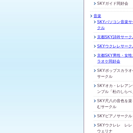
SKYガイド同好会
音楽
SKYパソコン音楽サ
クル
京都SKY詩吟サーク
SKYウクレレサーク
京都SKY男性・女性
ラオケ同好会
SKYポップスカラオ
サークル
SKYオカ・レレアン
ンブル「杜のしらべ
SKY尺八の音色を楽
むサークル
SKYピアノサークル
SKYウクレレ レレ
ウェリナ