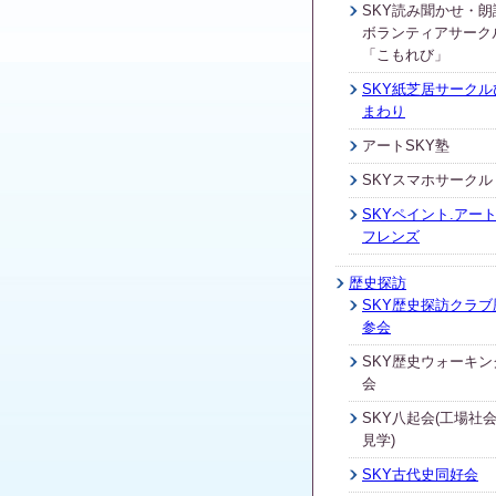
SKY読み聞かせ・朗
ボランティアサーク
「こもれび」
SKY紙芝居サークル
まわり
アートSKY塾
SKYスマホサークル
SKYペイント.アート
フレンズ
歴史探訪
SKY歴史探訪クラブ
参会
SKY歴史ウォーキン
会
SKY八起会(工場社
見学)
SKY古代史同好会