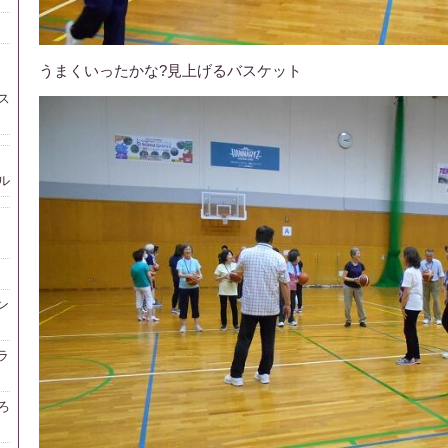
うまくいったかな?見上げるバスケット
ス
ル
ン
ラ
ろ