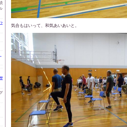
読
ル
ひ
気合もはいって、和気あいあいと。
.
歴
グ
会