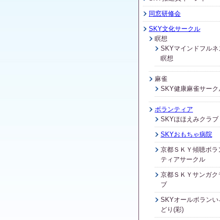
同窓研修会
SKY文化サークル
瞑想
SKYマインドフルネ
瞑想
麻雀
SKY健康麻雀サーク
ボランティア
SKYほほえみクラブ
SKYおもちゃ病院
京都ＳＫＹ傾聴ボラ
ティアサークル
京都ＳＫＹサンガク
ブ
SKYオールボランい
どり(彩)