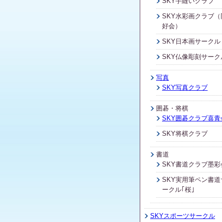
SKY手縫いクラブ
SKY水彩画クラブ（
好会）
SKY日本画サークル
SKY仏像彫刻サーク
写真
SKY写真クラブ
囲碁・将棋
SKY囲碁クラブ喜青
SKY将棋クラブ
書道
SKY書道クラブ墨彩
SKY実用筆ペン書道
ークル｢桜｣
SKYスポーツサークル