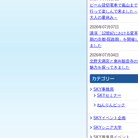
ビール貸切電車で嵐山まで
行って楽しんで来ました～
大人の夏休み～
2026年07月07日
講演「12世紀における変革
期の京都-院政期」を開催
ました
2026年07月04日
北野天満宮と東向観音寺の
魅力を探ってきました
SKY事務局
SKYセミナー
ねんりんピック
SKYイベント企画
SKYシニア大学
SKY推進員イベント