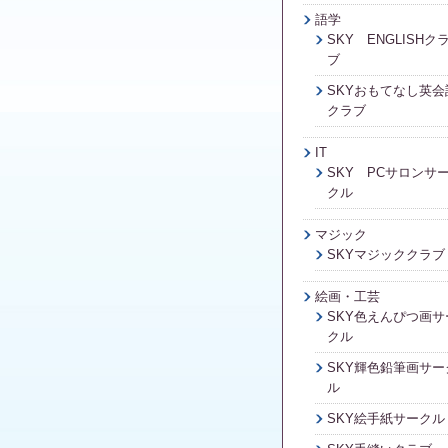
語学
SKY ENGLISHク
ブ
SKYおもてなし英会
クラブ
IT
SKY PCサロンサ
クル
マジック
SKYマジッククラブ
絵画・工芸
SKY色えんぴつ画サ
クル
SKY輝色鉛筆画サー
ル
SKY絵手紙サークル