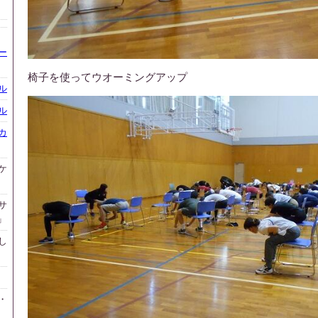
ー
椅子を使ってウオーミングアップ
ル
ル
カ
ケ
サ
」
し
・