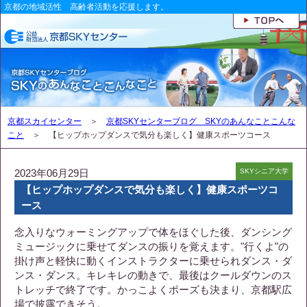
京都の地域活性 高齢者活動を応援します。
京都スカイセンター
＞
京都SKYセンターブログ SKYのあんなことこんな
こと
＞ 【ヒップホップダンスで気分も楽しく】健康スポーツコース
2023年06月29日
SKYシニア大学
【ヒップホップダンスで気分も楽しく】健康スポーツコ
ース
念入りなウォーミングアップで体をほぐした後、ダンシング
ミュージックに乗せてダンスの振りを覚えます。"行くよ"の
掛け声と軽快に動くインストラクターに乗せられダンス・ダ
ンス・ダンス。キレキレの動きで、最後はクールダウンのス
トレッチで終了です。かっこよくポーズも決まり、京都駅広
場で披露できそう。