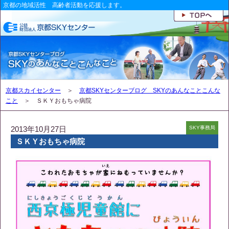
京都の地域活性 高齢者活動を応援します。
京都スカイセンター
＞
京都SKYセンターブログ SKYのあんなことこんな
こと
＞ ＳＫＹおもちゃ病院
2013年10月27日
SKY事務局
ＳＫＹおもちゃ病院