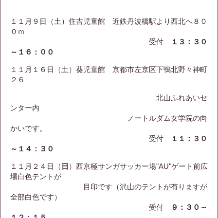
１１月９日（土）住吉児童館 近鉄丹波橋駅より西北へ８０
０ｍ
受付
１３：３０
～１６：００
１１月１６日（土）葵児童館 京都市左京区下鴨北野々神町
２６
北山ふれあいセ
ンター内
ノートルダム女学院の向
かいです。
受付
１１：３０
～１４：３０
１１月２４日（
日
）西京極サンガサッカー場"AU"ゲート前広
場白色テントが
目印です（沢山のテントが有りますが
全部白色です）
受付
９：３０～
１２：１５