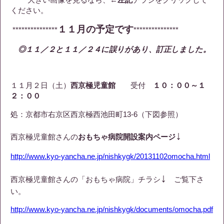
ください。
１１月の予定です
***************
***************
◎１１／２と１１／２４に誤りがあり、訂正しました。
１１月２日（土）
西京極児童館
受付
１０：００～１
２：００
処：京都市右京区西京極西池田町13-6（下図参照）
↓
西京極児童館さんの
おもちゃ病院開設案内ページ
http://www.kyo-yancha.ne.jp/nishkygk/20131102omocha.html
↓
西京極児童館さんの「おもちゃ病院」チラシ
ご覧下さ
い。
http://www.kyo-yancha.ne.jp/nishkygk/documents/omocha.pdf