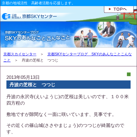
京都の地域活性 高齢者活動を応援します。
京都スカイセンター
＞
京都SKYセンターブログ SKYのあんなことこんな
こと
＞ 丹波の芝桜と つつじ
2013年05月13日
丹波の芝桜と つつじ
丹波の永沢寺(えいようじ)の芝桜は美しいのです、１００米
四方程の
敷地ですが隙間なく一面に咲いています、見事です。
その近くの篠山城(ささやまじょう)のつつじが綺麗なので
す、