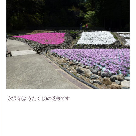
永沢寺(ようたくじ)の芝桜です