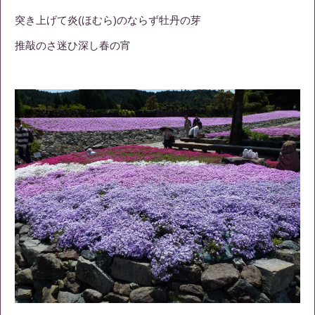
突き上げて炎(ほむら)のならず牡丹の芽
推敲のさ迷ひ深し春の宵