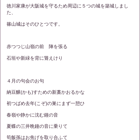
徳川家康が大阪城を守るため周辺に５つの城を築城しまし
た、
篠山城はそのひとつです。
赤つつじ山嶺の前 陣を張る
石垣や新緑を背に聳えけり
４月の句会のお句
納豆醸(かも)すための新藁かおるかな
初つばめ去年(こぞ)の巣にまず一憩ひ
春嶺や静かに沈む鐘の音
夏蝶の三井晩鐘の音に乗りて
筍飯孫はお焦げを取り合ふて