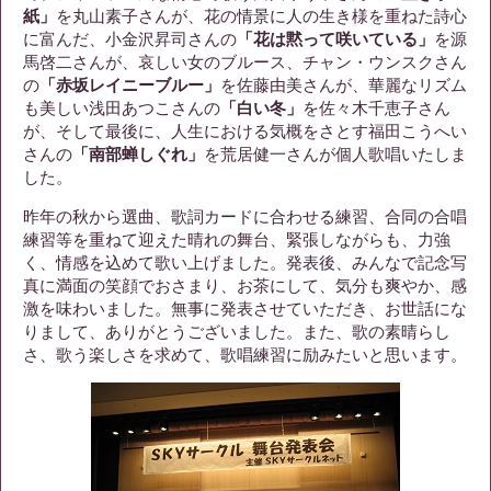
紙」
を丸山素子さんが、花の情景に人の生き様を重ねた詩心
に富んだ、小金沢昇司さんの
「花は黙って咲いている」
を源
馬啓二さんが、哀しい女のブルース、チャン・ウンスクさん
の
「赤坂レイニーブルー」
を佐藤由美さんが、華麗なリズム
も美しい浅田あつこさんの
「白い冬」
を佐々木千恵子さん
が、そして最後に、人生における気概をさとす福田こうへい
さんの
「南部蝉しぐれ」
を荒居健一さんが個人歌唱いたしま
した。
昨年の秋から選曲、歌詞カードに合わせる練習、合同の合唱
練習等を重ねて迎えた晴れの舞台、緊張しながらも、力強
く、情感を込めて歌い上げました。発表後、みんなで記念写
真に満面の笑顔でおさまり、お茶にして、気分も爽やか、感
激を味わいました。無事に発表させていただき、お世話にな
りまして、ありがとうございました。また、歌の素晴らし
さ、歌う楽しさを求めて、歌唱練習に励みたいと思います。