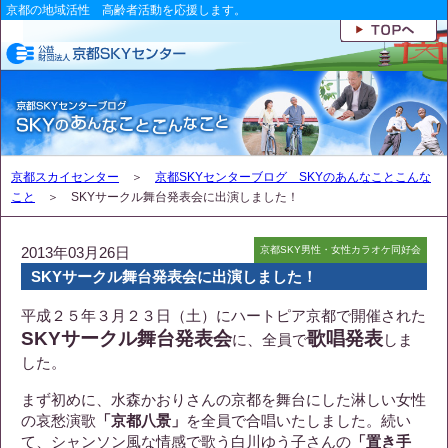
京都の地域活性 高齢者活動を応援します。
京都スカイセンター
＞
京都SKYセンターブログ SKYのあんなことこんな
こと
＞ SKYサークル舞台発表会に出演しました！
2013年03月26日
京都SKY男性・女性カラオケ同好会
SKYサークル舞台発表会に出演しました！
平成２５年３月２３日（土）にハートピア京都で開催された
SKYサークル舞台発表会
歌唱発表
に、全員で
しま
した。
まず初めに、水森かおりさんの京都を舞台にした淋しい女性
の哀愁演歌
「京都八景」
を全員で合唱いたしました。続い
て、シャンソン風な情感で歌う白川ゆう子さんの
「置き手