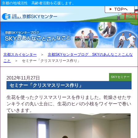
京都の地域活性 高齢者活動を応援します。
京都スカイセンター
＞
京都SKYセンターブログ SKYのあんなことこんな
こと
＞ セミナー「クリスマスリース作り」
2012年11月27日
SKYセミナー
セミナー「クリスマスリース作り」
生花を使ったクリスマスリースを作りました。乾燥させたサ
ンキライの丸い土台に、生花のヒバの小枝をワイヤーで巻い
ていきます。