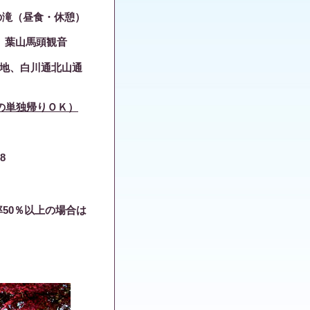
滝（昼食・休憩）
 葉山馬頭観音
地、白川通北山通
での単独帰りＯＫ）
88
50％以上の場合は