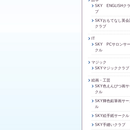
SKY ENGLISHク
ブ
SKYおもてなし英会
クラブ
IT
SKY PCサロンサ
クル
マジック
SKYマジッククラブ
絵画・工芸
SKY色えんぴつ画サ
クル
SKY輝色鉛筆画サー
ル
SKY絵手紙サークル
SKY手縫いクラブ