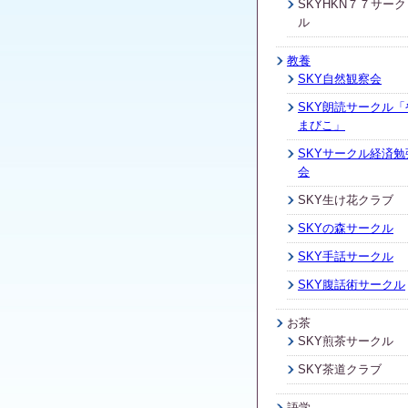
SKYHKN７７サーク
ル
教養
SKY自然観察会
SKY朗読サークル「
まびこ」
SKYサークル経済勉
会
SKY生け花クラブ
SKYの森サークル
SKY手話サークル
SKY腹話術サークル
お茶
SKY煎茶サークル
SKY茶道クラブ
語学