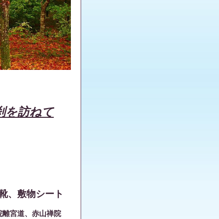
刹を訪ねて
靴、敷物シート
院離宮道、赤山禅院