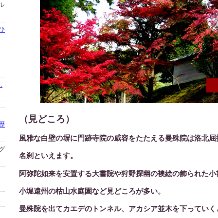
ル
ひ
.
（見どころ）
歴
風雅な白壁の塀に門跡寺院の威容をたたえる曼殊院は洛北屈
グ
名刹といえます。
阿弥陀如来を安置する大書院や狩野探幽の襖絵の飾られた小
会
小堀遠州の枯山水庭園など見どころが多い。
曼殊院を出てカエデのトンネル、アカシア並木を下っていく