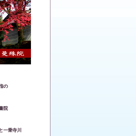
指の
書院
と一乗寺川