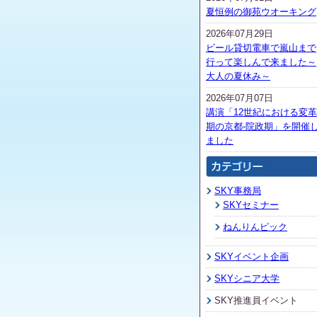
夏恒例の御苑ウオーキング
2026年07月29日
ビール貸切電車で嵐山まで
行って楽しんで来ました～
大人の夏休み～
2026年07月07日
講演「12世紀における変革
期の京都-院政期」を開催
ました
SKY事務局
SKYセミナー
ねんりんピック
SKYイベント企画
SKYシニア大学
SKY推進員イベント