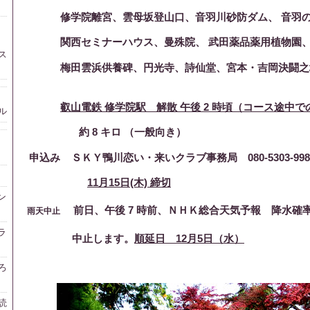
修学院離宮、雲母坂登山口、音羽川砂防ダム、 音羽の
関西セミナーハウス、曼殊院、 武田薬品薬用植物園、
ス
梅田雲浜供養碑、円光寺、詩仙堂、宮本・吉岡決闘之
叡山電鉄 修学院駅 解散 午後 2 時頃（コース途中
ル
約 8 キロ （一般向き）
申込み
ＳＫＹ鴨川恋い・来いクラブ事務局 080-5303-99
11月15日(木) 締切
ン
前日、午後 7 時前、ＮＨＫ
総合
天気予報 降水確率
雨天中止
ラ
中止します。
順延日 12月5日（水）
ろ
読