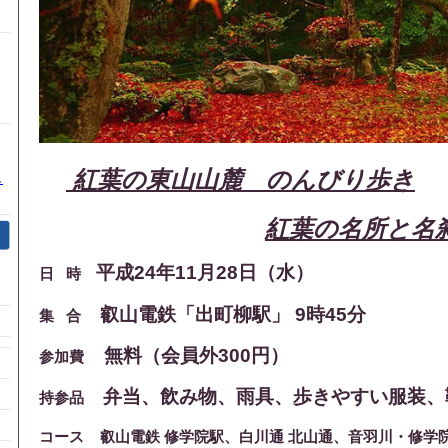
紅葉の東山山麓 のんびり歩き
し
紅葉の名所と名
平成24年11月28日（水）
日 時
叡山電鉄「出町柳駅」 9時45分
集 合
無料（会員外300円）
参加費
弁当、飲み物、雨具、歩きやすい服装、
持参品
コース
叡山電鉄 修学院駅、白川通 北山通、音羽川・修学