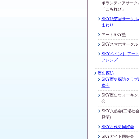
ボランティアサーク
「こもれび」
SKY紙芝居サークル
まわり
アートSKY塾
SKYスマホサークル
SKYペイント.アート
フレンズ
歴史探訪
SKY歴史探訪クラブ
参会
SKY歴史ウォーキン
会
SKY八起会(工場社
見学)
SKY古代史同好会
SKYガイド同好会