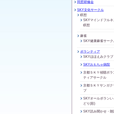
同窓研修会
SKY文化サークル
瞑想
SKYマインドフルネ
瞑想
麻雀
SKY健康麻雀サーク
ボランティア
SKYほほえみクラブ
SKYおもちゃ病院
京都ＳＫＹ傾聴ボラ
ティアサークル
京都ＳＫＹサンガク
ブ
SKYオールボランい
どり(彩)
SKY読み聞かせ・朗