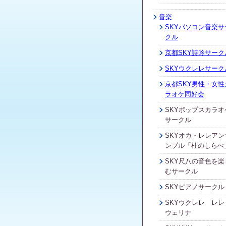
音楽
SKYパソコン音楽サ
クル
京都SKY詩吟サーク
SKYウクレレサーク
京都SKY男性・女性
ラオケ同好会
SKYポップスカラオ
サークル
SKYオカ・レレアン
ンブル「杜のしらべ
SKY尺八の音色を楽
むサークル
SKYピアノサークル
SKYウクレレ レレ
ウェリナ