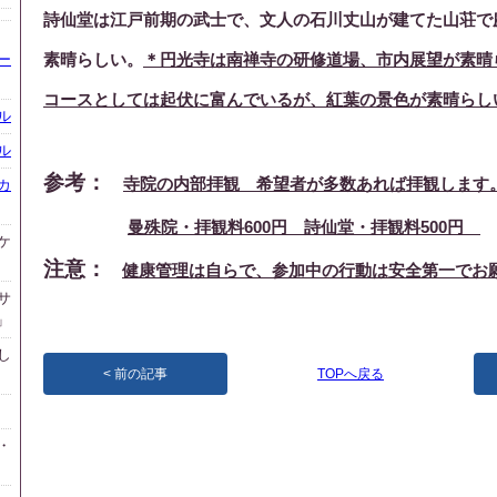
詩仙堂は江戸前期の武士で、文人の石川丈山が建てた山荘で
素晴らしい。
＊円光寺は南禅寺の研修道場、市内展望が素晴
ー
コースとしては起伏に富んでいるが、紅葉の景色が素晴らし
ル
ル
参考：
寺院の内部拝観 希望者が多数あれば拝観します
カ
曼殊院・拝観料600円 詩仙堂・拝観料500円
ケ
注意：
健康管理は自らで、参加中の行動は安全第一でお
サ
」
し
前の記事
TOPへ戻る
・