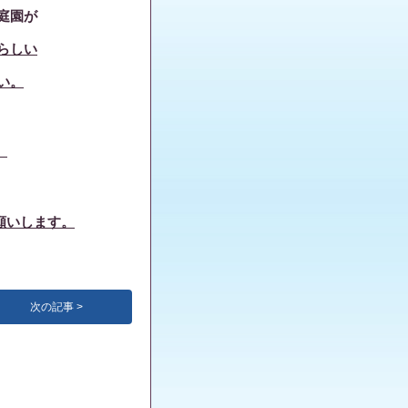
庭園が
らしい
い。
。
願いします。
次の記事