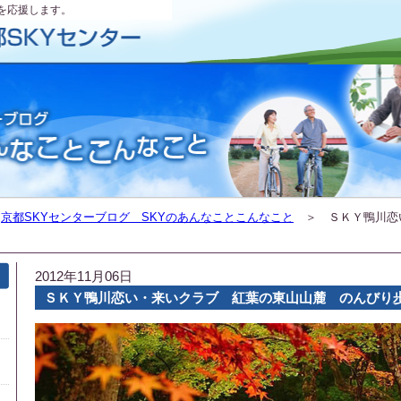
を応援します。
＞
京都SKYセンターブログ SKYのあんなことこんなこと
＞ ＳＫＹ鴨川恋
2012年11月06日
ＳＫＹ鴨川恋い・来いクラブ 紅葉の東山山麓 のんびり