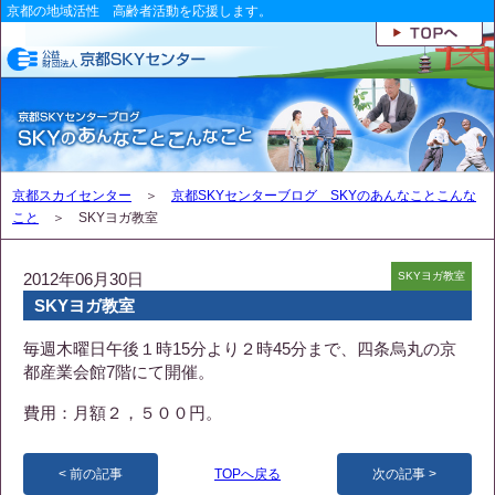
京都の地域活性 高齢者活動を応援します。
京都スカイセンター
＞
京都SKYセンターブログ SKYのあんなことこんな
こと
＞ SKYヨガ教室
2012年06月30日
SKYヨガ教室
SKYヨガ教室
毎週木曜日午後１時15分より２時45分まで、四条烏丸の京
都産業会館7階にて開催。
費用：月額２，５００円。
前の記事
TOPへ戻る
次の記事