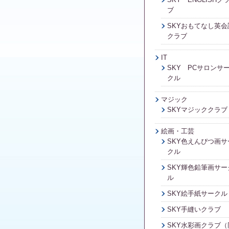
ブ
SKYおもてなし英会
クラブ
IT
SKY PCサロンサ
クル
マジック
SKYマジッククラブ
絵画・工芸
SKY色えんぴつ画サ
クル
SKY輝色鉛筆画サー
ル
SKY絵手紙サークル
SKY手縫いクラブ
SKY水彩画クラブ（