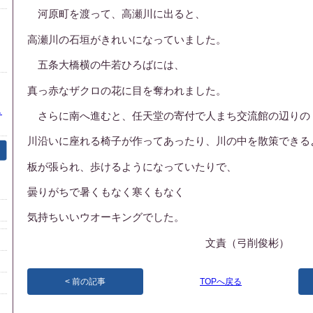
河原町を渡って、高瀬川に出ると、
高瀬川の石垣がきれいになっていました。
五条大橋横の牛若ひろばには、
真っ赤なザクロの花に目を奪われました。
し
さらに南へ進むと、任天堂の寄付で人まち交流館の辺りの
川沿いに座れる椅子が作ってあったり、川の中を散策できる
板が張られ、歩けるようになっていたりで、
曇りがちで暑くもなく寒くもなく
気持ちいいウオーキングでした。
文責（弓削俊彬）
前の記事
TOPへ戻る