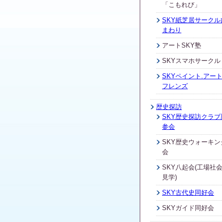
「こもれび」
SKY紙芝居サークル
まわり
アートSKY塾
SKYスマホサークル
SKYペイント.アート
フレンズ
歴史探訪
SKY歴史探訪クラブ
参会
SKY歴史ウォーキン
会
SKY八起会(工場社
見学)
SKY古代史同好会
SKYガイド同好会