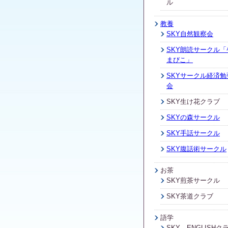
ル
教養
SKY自然観察会
SKY朗読サークル「
まびこ」
SKYサークル経済勉
会
SKY生け花クラブ
SKYの森サークル
SKY手話サークル
SKY腹話術サークル
お茶
SKY煎茶サークル
SKY茶道クラブ
語学
SKY ENGLISHク