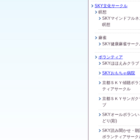
SKY文化サークル
瞑想
SKYマインドフルネ
瞑想
麻雀
SKY健康麻雀サーク
ボランティア
SKYほほえみクラブ
SKYおもちゃ病院
京都ＳＫＹ傾聴ボラ
ティアサークル
京都ＳＫＹサンガク
ブ
SKYオールボランい
どり(彩)
SKY読み聞かせ・朗
ボランティアサーク