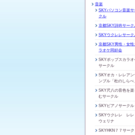
音楽
SKYパソコン音楽サ
クル
京都SKY詩吟サーク
SKYウクレレサーク
京都SKY男性・女性
ラオケ同好会
SKYポップスカラオ
サークル
SKYオカ・レレアン
ンブル「杜のしらべ
SKY尺八の音色を楽
むサークル
SKYピアノサークル
SKYウクレレ レレ
ウェリナ
SKYHKN７７サーク