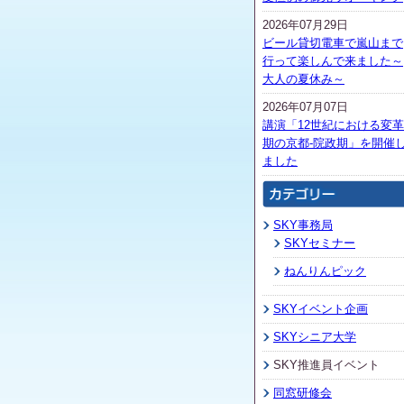
2026年07月29日
ビール貸切電車で嵐山まで
行って楽しんで来ました～
大人の夏休み～
2026年07月07日
講演「12世紀における変革
期の京都-院政期」を開催
ました
SKY事務局
SKYセミナー
ねんりんピック
SKYイベント企画
SKYシニア大学
SKY推進員イベント
同窓研修会