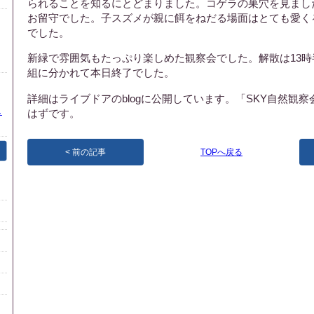
られることを知るにとどまりました。コゲラの巣穴を見まし
お留守でした。子スズメが親に餌をねだる場面はとても愛く
でした。
新緑で雰囲気もたっぷり楽しめた観察会でした。解散は13
組に分かれて本日終了でした。
詳細はライブドアのblogに公開しています。「SKY自然観
し
はずです。
前の記事
TOPへ戻る