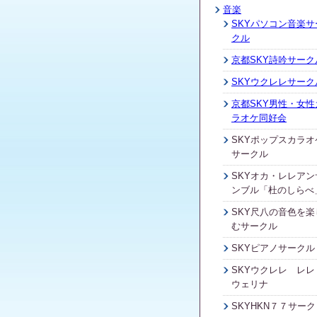
音楽
SKYパソコン音楽サ
クル
京都SKY詩吟サーク
SKYウクレレサーク
京都SKY男性・女性
ラオケ同好会
SKYポップスカラオ
サークル
SKYオカ・レレアン
ンブル「杜のしらべ
SKY尺八の音色を楽
むサークル
SKYピアノサークル
SKYウクレレ レレ
ウェリナ
SKYHKN７７サーク