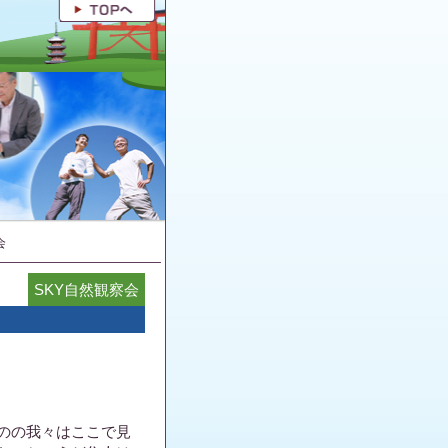
会
SKY自然観察会
のの我々はここで見