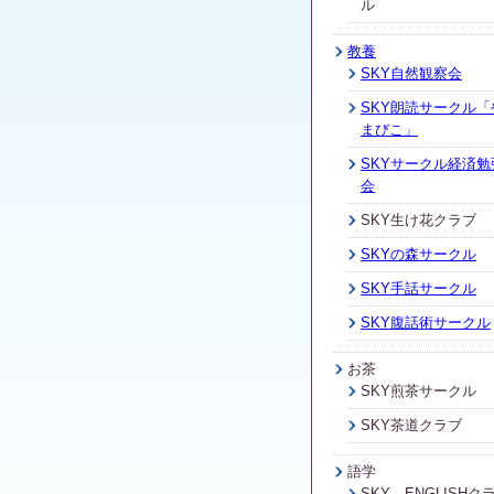
ル
教養
SKY自然観察会
SKY朗読サークル「
まびこ」
SKYサークル経済勉
会
SKY生け花クラブ
SKYの森サークル
SKY手話サークル
SKY腹話術サークル
お茶
SKY煎茶サークル
SKY茶道クラブ
語学
SKY ENGLISHク