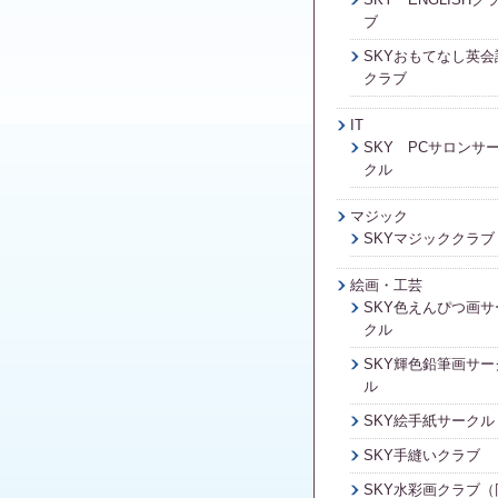
ブ
SKYおもてなし英会
クラブ
IT
SKY PCサロンサ
クル
マジック
SKYマジッククラブ
絵画・工芸
SKY色えんぴつ画サ
クル
SKY輝色鉛筆画サー
ル
SKY絵手紙サークル
SKY手縫いクラブ
SKY水彩画クラブ（