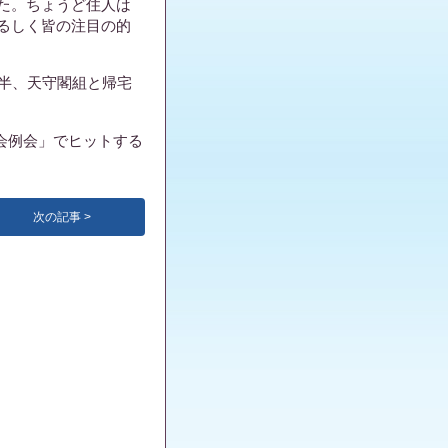
た。ちょうど住人は
るしく皆の注目の的
時半、天守閣組と帰宅
察会例会」でヒットする
次の記事