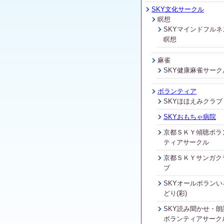
SKY文化サークル
瞑想
SKYマインドフルネ
瞑想
麻雀
SKY健康麻雀サーク
ボランティア
SKYほほえみクラブ
SKYおもちゃ病院
京都ＳＫＹ傾聴ボラ
ティアサークル
京都ＳＫＹサンガク
ブ
SKYオールボランい
どり(彩)
SKY読み聞かせ・朗
ボランティアサーク