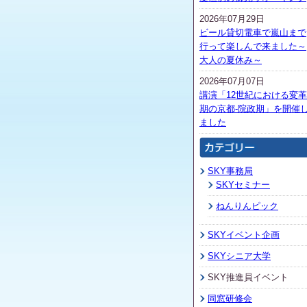
2026年07月29日
ビール貸切電車で嵐山まで
行って楽しんで来ました～
大人の夏休み～
2026年07月07日
講演「12世紀における変革
期の京都-院政期」を開催
ました
SKY事務局
SKYセミナー
ねんりんピック
SKYイベント企画
SKYシニア大学
SKY推進員イベント
同窓研修会