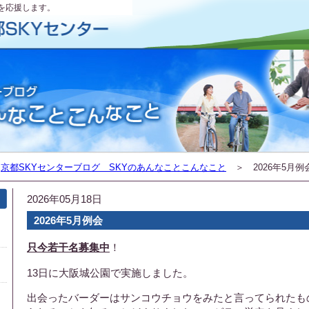
を応援します。
＞
京都SKYセンターブログ SKYのあんなことこんなこと
＞ 2026年5月例
2026年05月18日
2026年5月例会
只今若干名募集中
！
13日に大阪城公園で実施しました。
出会ったバーダーはサンコウチョウをみたと言ってられたも